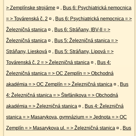
> Zemplínske strojárne
¤
,
Bus 6: Psychiatrická nemocnica
= > Továrenská č. 2
¤
,
Bus 6: Psychiatrická nemocnica = >
Železničná stanica
¤
,
Bus 6: Stráňany, IBV-II = >
Železničná stanica
¤
,
Bus 5: Železničná stanica = >
Stráňany, Liesková
¤
,
Bus 5: Stráňany, Lipová = >
Továrenská č. 2 = > Železničná stanica
¤
,
Bus 4:
Železničná stanica = > OC Zemplín = > Obchodná
akadémia = > OC Zemplín = > Železničná stanica
¤
,
Bus
4: Železničná stanica = > Štefánikova = > Obchodná
akadémia = > Železničná stanica
¤
,
Bus 4: Železničná
stanica = > Masarykova, gymnázium = > Jednota = > OC
Zemplín = > Masarykova ul. = > Železničná stanica
¤
,
Bus