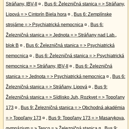
Stráňany, IBV-II
¤
,
Bus 6: Železničná stanica = > Stráňany,
Lipová = > Cintorín Biela hora
¤
,
Bus 6: Zemplínske
strojárne = > Psychiatrická nemocnica
¤
,
Bus 6:
Železničná stanica = > Jednota = > Stráňany nad Lab.,
blok B
¤
,
Bus 6: Železničná stanica = > Psychiatrická
nemocnica
¤
,
Bus 6: Železničná stanica = > Psychiatrická
nemocnica = > Stráňany, IBV-II
¤
,
Bus 6: Železničná
stanica = > Jednota = > Psychiatrická nemocnica
¤
,
Bus 6:
Železničná stanica = > Stráňany, Lipová
¤
,
Bus 9:
Železničná stanica = > Sídlisko Juh, Rozkvet = > Topoľany
173
¤
,
Bus 9: Železničná stanica = > Obchodná akadémia
= > Topoľany 173
¤
,
Bus 9: Topoľany 173 = > Masarykova,
gymnázium = > Tesco = > Železničná stanica
¤
,
Bus 9: