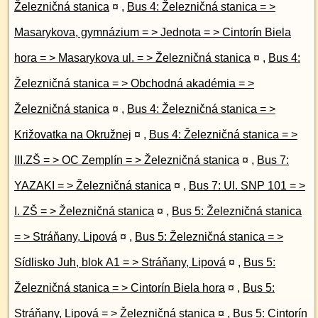
Železničná stanica
¤
,
Bus 4: Železničná stanica = >
Masarykova, gymnázium = > Jednota = > Cintorín Biela
hora = > Masarykova ul. = > Železničná stanica
¤
,
Bus 4:
Železničná stanica = > Obchodná akadémia = >
Železničná stanica
¤
,
Bus 4: Železničná stanica = >
Križovatka na Okružnej
¤
,
Bus 4: Železničná stanica = >
III.ZŠ = > OC Zemplín = > Železničná stanica
¤
,
Bus 7:
YAZAKI = > Železničná stanica
¤
,
Bus 7: Ul. SNP 101 = >
I. ZŠ = > Železničná stanica
¤
,
Bus 5: Železničná stanica
= > Stráňany, Lipová
¤
,
Bus 5: Železničná stanica = >
Sídlisko Juh, blok A1 = > Stráňany, Lipová
¤
,
Bus 5:
Železničná stanica = > Cintorín Biela hora
¤
,
Bus 5:
Stráňany, Lipová = > Železničná stanica
¤
,
Bus 5: Cintorín