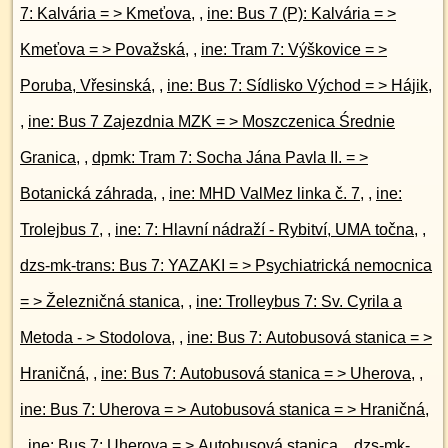
7: Kalvária = > Kmeťova
, ,
ine: Bus 7 (P): Kalvária = >
Kmeťova = > Považská
, ,
ine: Tram 7: Výškovice = >
Poruba, Vřesinská
, ,
ine: Bus 7: Sídlisko Východ = > Hájik
,
,
ine: Bus 7 Zajezdnia MZK = > Moszczenica Średnie
Granica
, ,
dpmk: Tram 7: Socha Jána Pavla II. = >
Botanická záhrada
, ,
ine: MHD ValMez linka č. 7
, ,
ine:
Trolejbus 7
, ,
ine: 7: Hlavní nádraží - Rybitví, UMA točna
, ,
dzs-mk-trans: Bus 7: YAZAKI = > Psychiatrická nemocnica
= > Železničná stanica
, ,
ine: Trolleybus 7: Sv. Cyrila a
Metoda - > Stodolova
, ,
ine: Bus 7: Autobusová stanica = >
Hraničná
, ,
ine: Bus 7: Autobusová stanica = > Uherova
, ,
ine: Bus 7: Uherova = > Autobusová stanica = > Hraničná
,
,
ine: Bus 7: Uherova = > Autobusová stanica
, ,
dzs-mk-