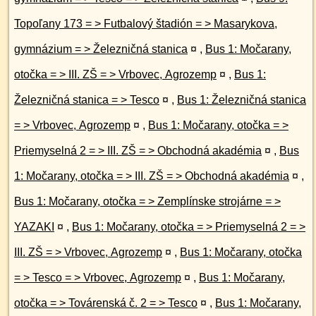
Topoľany 173 = > Futbalový štadión = > Masarykova,
gymnázium = > Železničná stanica
¤
,
Bus 1: Močarany,
otočka = > III. ZŠ = > Vrbovec, Agrozemp
¤
,
Bus 1:
Železničná stanica = > Tesco
¤
,
Bus 1: Železničná stanica
= > Vrbovec, Agrozemp
¤
,
Bus 1: Močarany, otočka = >
Priemyselná 2 = > III. ZŠ = > Obchodná akadémia
¤
,
Bus
1: Močarany, otočka = > III. ZŠ = > Obchodná akadémia
¤
,
Bus 1: Močarany, otočka = > Zemplínske strojárne = >
YAZAKI
¤
,
Bus 1: Močarany, otočka = > Priemyselná 2 = >
III. ZŠ = > Vrbovec, Agrozemp
¤
,
Bus 1: Močarany, otočka
= > Tesco = > Vrbovec, Agrozemp
¤
,
Bus 1: Močarany,
otočka = > Továrenská č. 2 = > Tesco
¤
,
Bus 1: Močarany,