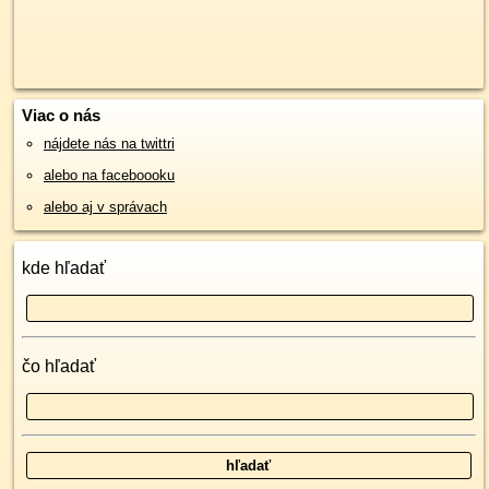
Viac o nás
nájdete nás na twittri
alebo na faceboooku
alebo aj v správach
kde hľadať
čo hľadať