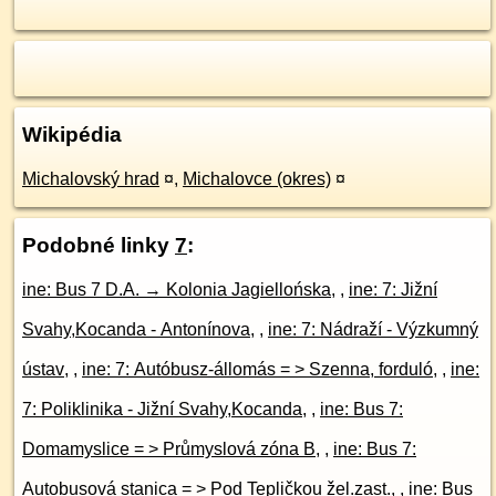
Wikipédia
Michalovský hrad
¤
,
Michalovce (okres)
¤
Podobné linky
7
:
ine: Bus 7 D.A. → Kolonia Jagiellońska
, ,
ine: 7: Jižní
Svahy,Kocanda - Antonínova
, ,
ine: 7: Nádraží - Výzkumný
ústav
, ,
ine: 7: Autóbusz-állomás = > Szenna, forduló
, ,
ine:
7: Poliklinika - Jižní Svahy,Kocanda
, ,
ine: Bus 7:
Domamyslice = > Průmyslová zóna B
, ,
ine: Bus 7:
Autobusová stanica = > Pod Tepličkou žel.zast.
, ,
ine: Bus