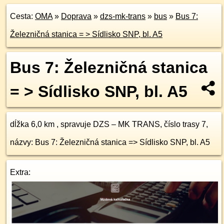
Cesta:
OMA
»
Doprava
»
dzs-mk-trans
»
bus
»
Bus 7:
Železničná stanica = > Sídlisko SNP, bl. A5
Bus 7: Železničná stanica
= > Sídlisko SNP, bl. A5
dĺžka 6,0 km , spravuje DZS – MK TRANS, číslo trasy 7,
názvy: Bus 7: Železničná stanica => Sídlisko SNP, bl. A5
Extra: