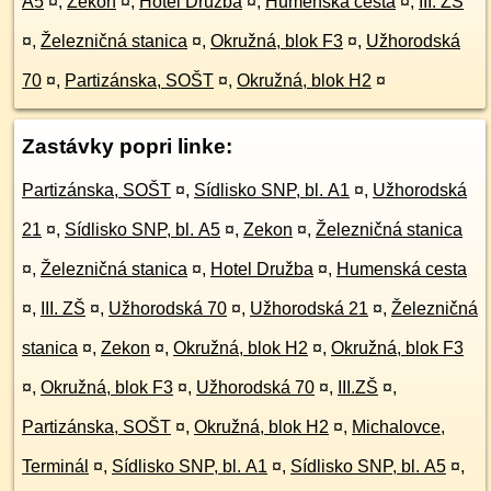
A5
¤
,
Zekon
¤
,
Hotel Družba
¤
,
Humenská cesta
¤
,
III. ZŠ
¤
,
Železničná stanica
¤
,
Okružná, blok F3
¤
,
Užhorodská
70
¤
,
Partizánska, SOŠT
¤
,
Okružná, blok H2
¤
Zastávky popri linke:
Partizánska, SOŠT
¤
,
Sídlisko SNP, bl. A1
¤
,
Užhorodská
21
¤
,
Sídlisko SNP, bl. A5
¤
,
Zekon
¤
,
Železničná stanica
¤
,
Železničná stanica
¤
,
Hotel Družba
¤
,
Humenská cesta
¤
,
III. ZŠ
¤
,
Užhorodská 70
¤
,
Užhorodská 21
¤
,
Železničná
stanica
¤
,
Zekon
¤
,
Okružná, blok H2
¤
,
Okružná, blok F3
¤
,
Okružná, blok F3
¤
,
Užhorodská 70
¤
,
III.ZŠ
¤
,
Partizánska, SOŠT
¤
,
Okružná, blok H2
¤
,
Michalovce,
Terminál
¤
,
Sídlisko SNP, bl. A1
¤
,
Sídlisko SNP, bl. A5
¤
,