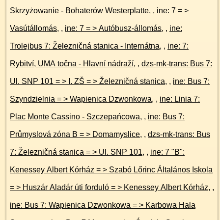
Skrzyżowanie - Bohaterów Westerplatte
, ,
ine: 7 = >
Vasútállomás
, ,
ine: 7 = > Autóbusz-állomás
, ,
ine:
Trolejbus 7: Železničná stanica - Internátna
, ,
ine: 7:
Rybitví, UMA točna - Hlavní nádraží
, ,
dzs-mk-trans: Bus 7:
Ul. SNP 101 = > I. ZŠ = > Železničná stanica
, ,
ine: Bus 7:
Szyndzielnia = > Wapienica Dzwonkowa
, ,
ine: Linia 7:
Plac Monte Cassino - Szczepańcowa
, ,
ine: Bus 7:
Průmyslová zóna B = > Domamyslice
, ,
dzs-mk-trans: Bus
7: Železničná stanica = > Ul. SNP 101
, ,
ine: 7 "B":
Kenessey Albert Kórház = > Szabó Lőrinc Általános Iskola
= > Huszár Aladár úti forduló = > Kenessey Albert Kórház
, ,
ine: Bus 7: Wapienica Dzwonkowa = > Karbowa Hala