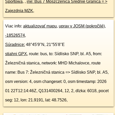
Sportowa
, ,
ine: Bus 7 Moszczenica Średnie Granica = >
Zajezdnia MZK
,
Viac info:
aktualizovať mapu
,
uprav v JOSM (pokročilé)
,
-18526574
,
Súradnice:
48°45'9"N
,
21°55'8"E
stiahni GPX
, route: bus, to: Sídlisko SNP, bl. A5, from:
Železničná stanica, network: MHD Michalovce, route
name: Bus 7: Železničná stanica => Sídlisko SNP, bl. A5,
osm version: 4, osm changeset: 0, osm timestamp: 2026
01 22T12:14:46Z, Q131400264, 12, 2, dlzka: 6018, pocet
seg: 12, lon: 21.9191, lat: 48.7526,