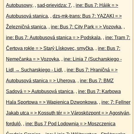
Autobusowy
, ,
sad-prievidza: 7
, ,
ine: Bus 7: Hájik = >
Autobusová stanica
, ,
dzs-mk-trans: Bus 7: YAZAKI = >
Železničná stanica
, ,
ine: Bus 7: City Park = > Vozovka
, ,
ine: Bus 7: Autobusová stanica = > Podskala
, ,
ine: Tram 7:
Čertova rokle = > Starý Lískovec, smyčka
, ,
ine: Bus 7:
Nemečanka = > Vozovka
, ,
ine: Linia 7 (Sucharskiego -
Lidl → Sucharskiego - Lidl
, ,
ine: Bus 7: Hraničná = >
Autobusová stanica = > Uherova
, ,
ine: Bus 7: BMZ
Sadová = > Autobusová stanica
, ,
ine: Bus 7: Karbowa
Hala Sportowa = > Wapienica Dzwonkowa
, ,
ine: 7: Fellner
Jakab utca = > Kossuth tér = > Városközpont = > Agostyán,
forduló
, ,
ine: Bus 7 Pod Lodownią = > Moszczenica