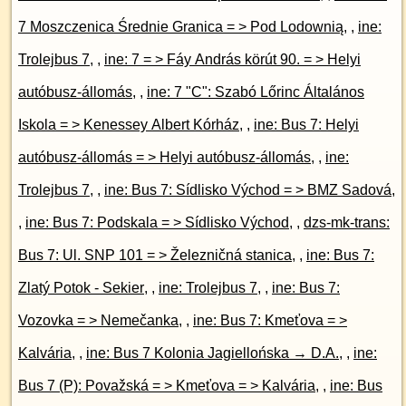
7 Moszczenica Średnie Granica = > Pod Lodownią
, ,
ine:
Trolejbus 7
, ,
ine: 7 = > Fáy András körút 90. = > Helyi
autóbusz-állomás
, ,
ine: 7 "C": Szabó Lőrinc Általános
Iskola = > Kenessey Albert Kórház
, ,
ine: Bus 7: Helyi
autóbusz-állomás = > Helyi autóbusz-állomás
, ,
ine:
Trolejbus 7
, ,
ine: Bus 7: Sídlisko Východ = > BMZ Sadová
,
,
ine: Bus 7: Podskala = > Sídlisko Východ
, ,
dzs-mk-trans:
Bus 7: Ul. SNP 101 = > Železničná stanica
, ,
ine: Bus 7:
Zlatý Potok - Sekier
, ,
ine: Trolejbus 7
, ,
ine: Bus 7:
Vozovka = > Nemečanka
, ,
ine: Bus 7: Kmeťova = >
Kalvária
, ,
ine: Bus 7 Kolonia Jagiellońska → D.A.
, ,
ine:
Bus 7 (P): Považská = > Kmeťova = > Kalvária
, ,
ine: Bus