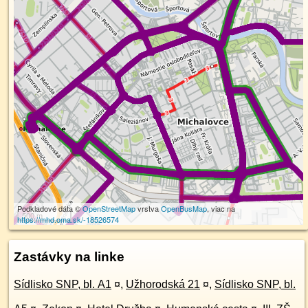
Podkladové dáta ©
OpenStreetMap
vrstva
OpenBusMap
, viac na
500 m
https://mhd.oma.sk/-18526574
Zastávky na linke
Sídlisko SNP, bl. A1
¤
,
Užhorodská 21
¤
,
Sídlisko SNP, bl.