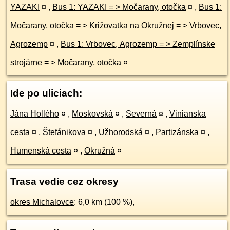
YAZAKI
¤
,
Bus 1: YAZAKI = > Močarany, otočka
¤
,
Bus 1:
Močarany, otočka = > Križovatka na Okružnej = > Vrbovec,
Agrozemp
¤
,
Bus 1: Vrbovec, Agrozemp = > Zemplínske
strojárne = > Močarany, otočka
¤
Ide po uliciach:
Jána Hollého
¤
,
Moskovská
¤
,
Severná
¤
,
Vinianska
cesta
¤
,
Štefánikova
¤
,
Užhorodská
¤
,
Partizánska
¤
,
Humenská cesta
¤
,
Okružná
¤
Trasa vedie cez okresy
okres Michalovce
: 6,0 km (100 %),