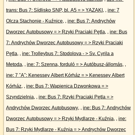
trans: Bus 7: Sídlisko SNP, bl. A5 = > YAZAKI
, ,
ine: 7
Olcza Stachonie - Kuźnice
, ,
ine: Bus 7: Andrychów
Dworzec Autobusowy = > Rzyki Praciaki Pętla
, ,
ine: Bus
7: Andrychów Dworzec Autobusowy = > Rzyki Praciaki
Pętla
, ,
ine: Trolleybus 7: Stodolova - > Sv. Cyrila a
Metoda
, ,
ine: 7: Szenna, forduló = > Autóbusz-állomás
, ,
ine: 7 "A": Kenessey Albert Kórház = > Kenessey Albert
Kórház
, ,
ine: Bus 7: Wapienica Dzwonkowa = >
Szyndzielnia
, ,
ine: Bus 7: Rzyki Praciaki Pętla = >
Andrychów Dworzec Autobusowy
, ,
ine: Bus 7: Andrychów
Dworzec Autobusowy = > Rzyki Mydlarze - Kuźnia
, ,
ine:
Bus 7: Rzyki Mydlarze - Kuźnia = > Andrychów Dworzec