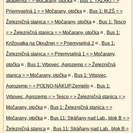
akadémia = > Močarany, otočka
¤
,
Bus 1: YAZAKI = >
Priemyselná 1 = > Močarany, otočka
¤
,
Bus 1: III.ZŠ = >
Železničná stanica = > Močarany, otočka
¤
,
Bus 1: Tesco
= > Železničná stanica = > Močarany, otočka
¤
,
Bus 1:
Križovatka na Okružnej = > Priemyselná 2
¤
,
Bus 1:
Železničná stanica = > Priemyselná 1 = > Močarany,
otočka
¤
,
Bus 1: Vrbovec, Agrozemp = > Železničná
stanica = > Močarany, otočka
¤
,
Bus 1: Vrbovec,
Agrozemp = > POĽNO-NÁKUP,Zemplín
¤
,
Bus 1:
Vrbovec, Agrozemp = > Tesco = > Železničná stanica = >
Močarany, otočka
¤
,
Bus 1: Železničná stanica = >
Močarany, otočka
¤
,
Bus 11: Stráňany nad Lab., blok B = >
Železničná stanica
¤
,
Bus 11: Stráňany nad Lab., blok B =