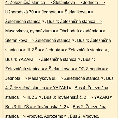
4: Železničná stanica = > Štefánikova = > Jednota = >
Užhorodská 70 = > Jednota = > Štefánikova = >
Železničná stanica
¤
,
Bus 4: Železničná stanica = >
Masarykova, gymnázium = > Obchodná akadémia = >
Štefánikova = > Železničná stanica
¤
,
Bus 4: Železničná
stanica = > III. ZŠ = > Jednota = > Železničná stanica
¤
,
Bus 4: YAZAKI = > Železničná stanica
¤
,
Bus 4:
Železničná stanica = > Štefánikova = > OC Zemplín = >
Jednota = > Masarykova ul. = > Železničná stanica
¤
,
Bus
4: Železničná stanica = > YAZAKI
¤
,
Bus 4: Železničná
stanica = > III. ZŠ
¤
,
Bus 3: Továrenská č. 2 = > YAZAKI
¤
,
Bus 3: III. ZŠ = > Továrenská č. 2
¤
,
Bus 2: Železničná
stanica = > Vrbovec, Agrozemp
¤
,
Bus 2: Vrbovec,