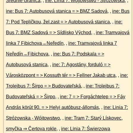
Średnie Granica
, ,
ine: Linia 7: Wójtowstwo - Stróżowska
, ,
ine: Bus 7: Autobusová stanica = > BMZ Sadová
, ,
ine: Bus
7: Pod Tepličkou, žel.zast = > Autobusová stanica
, ,
ine:
Bus 7: BMZ Sadová = > Sídlisko Východ
, ,
ine: Tramvajová
linka 7 Fibichova→Neředín
, ,
ine: Tramvajová linka 7
Neředín→Fibichova
, ,
ine: Bus 7: Podskala = >
Autobusová stanica
, ,
ine: 7: Agostány, forduló = >
Városközpont = > Kossuth tér = > Fellner Jakab utca
, ,
ine:
Trolejbus 7: Širpo = > Budovateľská
, ,
ine: Trolejbus 7:
Budovateľská = > Širpo
, ,
ine: 7 = > Forgáchtelep = > Fáy
András körút 90. = > Helyi autóbusz-állomás
, ,
ine: Linia 7:
Stróżowska - Wójtowstwo
, ,
ine: Tram 7: Starý Lískovec,
smyčka ⇒ Čertova rokle
, ,
ine: Linia 7: Świerzowa