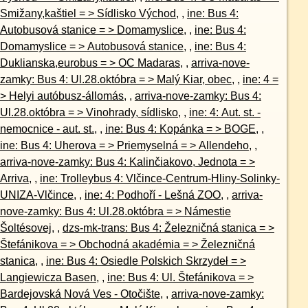
Smižany,kaštiel = > Sídlisko Východ
, ,
ine: Bus 4:
Autobusová stanice = > Domamyslice
, ,
ine: Bus 4:
Domamyslice = > Autobusová stanice
, ,
ine: Bus 4:
Duklianska,eurobus = > OC Madaras
, ,
arriva-nove-
zamky: Bus 4: Ul.28.októbra = > Malý Kiar, obec
, ,
ine: 4 =
> Helyi autóbusz-állomás
, ,
arriva-nove-zamky: Bus 4:
Ul.28.októbra = > Vinohrady, sídlisko
, ,
ine: 4: Aut. st. -
nemocnice - aut. st.
, ,
ine: Bus 4: Kopánka = > BOGE
, ,
ine: Bus 4: Uherova = > Priemyselná = > Allendeho
, ,
arriva-nove-zamky: Bus 4: Kalinčiakovo, Jednota = >
Arriva
, ,
ine: Trolleybus 4: Vlčince-Centrum-Hliny-Solinky-
UNIZA-Vlčince
, ,
ine: 4: Podhoří - Lešná ZOO
, ,
arriva-
nove-zamky: Bus 4: Ul.28.októbra = > Námestie
Šoltésovej
, ,
dzs-mk-trans: Bus 4: Železničná stanica = >
Štefánikova = > Obchodná akadémia = > Železničná
stanica
, ,
ine: Bus 4: Osiedle Polskich Skrzydeł = >
Langiewicza Basen
, ,
ine: Bus 4: Ul. Štefánikova = >
Bardejovská Nová Ves - Otočište
, ,
arriva-nove-zamky: