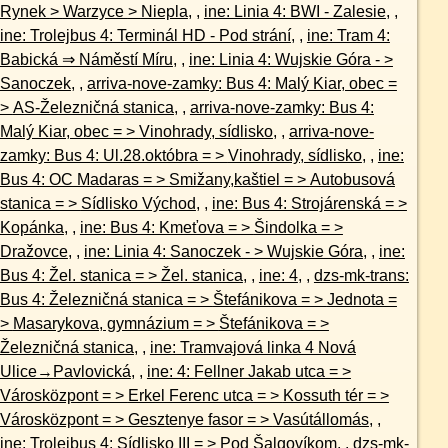
Rynek > Warzyce > Niepla
, ,
ine: Linia 4: BWI - Zalesie
, ,
ine: Trolejbus 4: Terminál HD - Pod strání
, ,
ine: Tram 4:
Babická ⇒ Náměstí Míru
, ,
ine: Linia 4: Wujskie Góra - >
Sanoczek
, ,
arriva-nove-zamky: Bus 4: Malý Kiar, obec =
> AS-Železničná stanica
, ,
arriva-nove-zamky: Bus 4:
Malý Kiar, obec = > Vinohrady, sídlisko
, ,
arriva-nove-
zamky: Bus 4: Ul.28.októbra = > Vinohrady, sídlisko
, ,
ine:
Bus 4: OC Madaras = > Smižany,kaštiel = > Autobusová
stanica = > Sídlisko Východ
, ,
ine: Bus 4: Strojárenská = >
Kopánka
, ,
ine: Bus 4: Kmeťova = > Šindolka = >
Dražovce
, ,
ine: Linia 4: Sanoczek - > Wujskie Góra
, ,
ine:
Bus 4: Žel. stanica = > Žel. stanica
, ,
ine: 4
, ,
dzs-mk-trans:
Bus 4: Železničná stanica = > Štefánikova = > Jednota =
> Masarykova, gymnázium = > Štefánikova = >
Železničná stanica
, ,
ine: Tramvajová linka 4 Nová
Ulice→Pavlovická
, ,
ine: 4: Fellner Jakab utca = >
Városközpont = > Erkel Ferenc utca = > Kossuth tér = >
Városközpont = > Gesztenye fasor = > Vasútállomás
, ,
ine: Trolejbus 4: Sídlisko III = > Pod Šalgovíkom
, ,
dzs-mk-