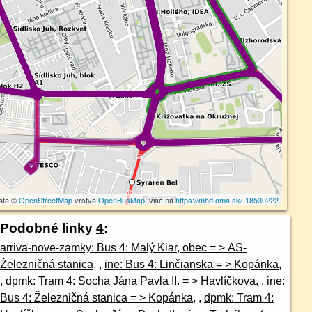
áta ©
OpenStreetMap
vrstva
OpenBusMap
, viac na
https://mhd.oma.sk/-18530222
Podobné linky
4
:
arriva-nove-zamky: Bus 4: Malý Kiar, obec = > AS-
Železničná stanica
, ,
ine: Bus 4: Linčianska = > Kopánka
,
,
dpmk: Tram 4: Socha Jána Pavla II. = > Havlíčkova
, ,
ine:
Bus 4: Železničná stanica = > Kopánka
, ,
dpmk: Tram 4: