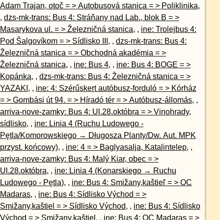
Adam Trajan, otoč = > Autobusová stanica = > Poliklinika
,
,
dzs-mk-trans: Bus 4: Stráňany nad Lab., blok B = >
Masarykova ul. = > Železničná stanica
, ,
ine: Trolejbus 4:
Pod Šalgovíkom = > Sídlisko III
, ,
dzs-mk-trans: Bus 4:
Železničná stanica = > Obchodná akadémia = >
Železničná stanica
, ,
ine: Bus 4
, ,
ine: Bus 4: BOGE = >
Kopánka
, ,
dzs-mk-trans: Bus 4: Železničná stanica = >
YAZAKI
, ,
ine: 4: Szérűskert autóbusz-forduló = > Kórház
= > Gombási út 94. = > Híradó tér = > Autóbusz-állomás
, ,
arriva-nove-zamky: Bus 4: Ul.28.októbra = > Vinohrady,
sídlisko
, ,
ine: Linia 4 (Ruchu Ludowego -
Pętla/Komorowskiego → Długosza Planty/Dw. Aut. MPK
przyst. końcowy)
, ,
ine: 4 = > Baglyasalja, Katalintelep
, ,
arriva-nove-zamky: Bus 4: Malý Kiar, obec = >
Ul.28.októbra
, ,
ine: Linia 4 (Konarskiego → Ruchu
Ludowego - Pętla)
, ,
ine: Bus 4: Smižany,kaštieľ = > OC
Madaras
, ,
ine: Bus 4: Sídlisko Východ = >
Smižany,kaštiel = > Sídlisko Východ
, ,
ine: Bus 4: Sídlisko
Východ = > Smižany,kaštiel
, ,
ine: Bus 4: OC Madaras = >