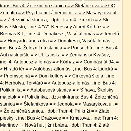
trans: Bus 4: Železničná stanica = > Štefánikova = > OC
Zemplín = > Psychiatrická nemocnica = > Masarykova ul.
= > Železničná stanica
, ,
dpb: Tram 4: Pri kríži = > Stn.
Nové Mesto
, ,
ine: 4 "A": Kenessey Albert Kórház = >
Bremas Kft.
, ,
ine: 4: Dunakeszi, Vasútállomás = > Temető
= > Hunyadi János utca = > Dunakeszi, Vasútállomás
, ,
ine: Bus 4: Železničná stanica = > Podsuchá
, ,
ine: Bus 4:
Aut.nástupište = > Ul. Lánska = > Zemiansky Kvašov
, ,
ine: 4: Autóbusz-állomás = > Kórház = > Gombási út 94. =
> Híradó tér = > Autóbusz-állomás
, ,
ine: Bus 4: Lidická =
> Priemyselná = > Dom kultúry = > Cirkevná škola
, ,
ine:
4: Herbolya, Tervtáró = > Autóbusz-állomás
, ,
ine: Bus 4:
Poliklinika = > Autobusová stanica = > Sĺňava, Školský
majetok = > Poliklinika
, ,
dzs-mk-trans: Bus 4: Železničná
stanica = > Štefánikova = > Jednota = > Masarykova ul. =
> Železničná stanica
, ,
dpb: Tram 4: Pri kríži = > Zlaté
piesky
, ,
ine: Bus 4: Dražovce = > Kmeťova
, ,
ine: Tram 4:
Martinov → Nová huť jižní brána
, ,
dpb: Tram 4: Zlaté