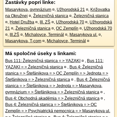
Zastávky popri linke:
Masarykova, gymnázium
¤
,
Užhorodská 21
¤
,
Križovatka
na Okružnej
¤
,
Železničná stanica
¤
,
Železničná stanica
¤
,
Hotel Družba
¤
,
III. ZŠ
¤
,
Užhorodská 70
¤
,
Užhorodská
21
¤
,
Železničná stanica
¤
,
OC Zemplín
¤
,
Užhorodská 70
¤
,
III.ZŠ
¤
,
Michalovce, Terminál
¤
,
Masarykova ul.
¤
,
Masarykova, T-com
¤
,
Michalovce, Terminál
¤
Má spoločné úseky s linkami:
Bus 111: Železničná stanica = > YAZAKI
¤
,
Bus 111:
YAZAKI = > Železničná stanica
¤
,
Bus 4: Železničná
stanica = > Štefánikova = > OC Zemplín = > Jednota = >
Štefánikova = > Železničná stanica
¤
,
Bus 4: Železničná
stanica = > Štefánikova = > Jednota = > Masarykova,
gymnázium = > Štefánikova = > Železničná stanica
¤
,
Bus 4: Obchodná akadémia = > Železničná stanica
¤
,
Bus 4: Železničná stanica = > Štefánikova = > OC
Zemplín = > Psychiatrická nemocnica = > Masarykova ul.