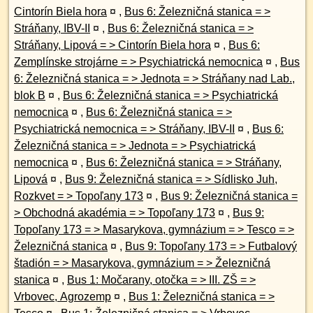
Cintorín Biela hora
¤
,
Bus 6: Železničná stanica = >
Stráňany, IBV-II
¤
,
Bus 6: Železničná stanica = >
Stráňany, Lipová = > Cintorín Biela hora
¤
,
Bus 6:
Zemplínske strojárne = > Psychiatrická nemocnica
¤
,
Bus
6: Železničná stanica = > Jednota = > Stráňany nad Lab.,
blok B
¤
,
Bus 6: Železničná stanica = > Psychiatrická
nemocnica
¤
,
Bus 6: Železničná stanica = >
Psychiatrická nemocnica = > Stráňany, IBV-II
¤
,
Bus 6:
Železničná stanica = > Jednota = > Psychiatrická
nemocnica
¤
,
Bus 6: Železničná stanica = > Stráňany,
Lipová
¤
,
Bus 9: Železničná stanica = > Sídlisko Juh,
Rozkvet = > Topoľany 173
¤
,
Bus 9: Železničná stanica =
> Obchodná akadémia = > Topoľany 173
¤
,
Bus 9:
Topoľany 173 = > Masarykova, gymnázium = > Tesco = >
Železničná stanica
¤
,
Bus 9: Topoľany 173 = > Futbalový
štadión = > Masarykova, gymnázium = > Železničná
stanica
¤
,
Bus 1: Močarany, otočka = > III. ZŠ = >
Vrbovec, Agrozemp
¤
,
Bus 1: Železničná stanica = >