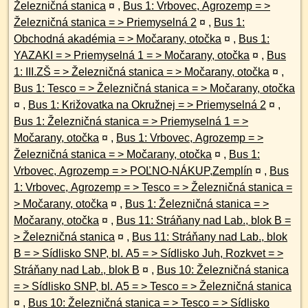
Železničná stanica
¤
,
Bus 1: Vrbovec, Agrozemp = >
Železničná stanica = > Priemyselná 2
¤
,
Bus 1:
Obchodná akadémia = > Močarany, otočka
¤
,
Bus 1:
YAZAKI = > Priemyselná 1 = > Močarany, otočka
¤
,
Bus
1: III.ZŠ = > Železničná stanica = > Močarany, otočka
¤
,
Bus 1: Tesco = > Železničná stanica = > Močarany, otočka
¤
,
Bus 1: Križovatka na Okružnej = > Priemyselná 2
¤
,
Bus 1: Železničná stanica = > Priemyselná 1 = >
Močarany, otočka
¤
,
Bus 1: Vrbovec, Agrozemp = >
Železničná stanica = > Močarany, otočka
¤
,
Bus 1:
Vrbovec, Agrozemp = > POĽNO-NÁKUP,Zemplín
¤
,
Bus
1: Vrbovec, Agrozemp = > Tesco = > Železničná stanica =
> Močarany, otočka
¤
,
Bus 1: Železničná stanica = >
Močarany, otočka
¤
,
Bus 11: Stráňany nad Lab., blok B =
> Železničná stanica
¤
,
Bus 11: Stráňany nad Lab., blok
B = > Sídlisko SNP, bl. A5 = > Sídlisko Juh, Rozkvet = >
Stráňany nad Lab., blok B
¤
,
Bus 10: Železničná stanica
= > Sídlisko SNP, bl. A5 = > Tesco = > Železničná stanica
¤
,
Bus 10: Železničná stanica = > Tesco = > Sídlisko