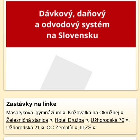
Zastávky na linke
Masarykova, gymnázium
¤
,
Križovatka na Okružnej
¤
,
Železničná stanica
¤
,
Hotel Družba
¤
,
Užhorodská 70
¤
,
Užhorodská 21
¤
,
OC Zemplín
¤
,
III.ZŠ
¤