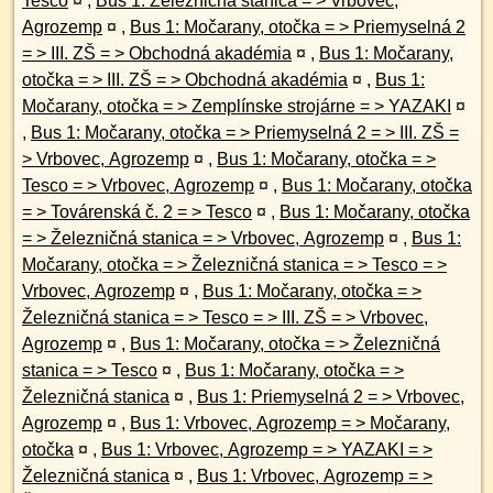
Tesco
¤
,
Bus 1: Železničná stanica = > Vrbovec,
Agrozemp
¤
,
Bus 1: Močarany, otočka = > Priemyselná 2
= > III. ZŠ = > Obchodná akadémia
¤
,
Bus 1: Močarany,
otočka = > III. ZŠ = > Obchodná akadémia
¤
,
Bus 1:
Močarany, otočka = > Zemplínske strojárne = > YAZAKI
¤
,
Bus 1: Močarany, otočka = > Priemyselná 2 = > III. ZŠ =
> Vrbovec, Agrozemp
¤
,
Bus 1: Močarany, otočka = >
Tesco = > Vrbovec, Agrozemp
¤
,
Bus 1: Močarany, otočka
= > Továrenská č. 2 = > Tesco
¤
,
Bus 1: Močarany, otočka
= > Železničná stanica = > Vrbovec, Agrozemp
¤
,
Bus 1:
Močarany, otočka = > Železničná stanica = > Tesco = >
Vrbovec, Agrozemp
¤
,
Bus 1: Močarany, otočka = >
Železničná stanica = > Tesco = > III. ZŠ = > Vrbovec,
Agrozemp
¤
,
Bus 1: Močarany, otočka = > Železničná
stanica = > Tesco
¤
,
Bus 1: Močarany, otočka = >
Železničná stanica
¤
,
Bus 1: Priemyselná 2 = > Vrbovec,
Agrozemp
¤
,
Bus 1: Vrbovec, Agrozemp = > Močarany,
otočka
¤
,
Bus 1: Vrbovec, Agrozemp = > YAZAKI = >
Železničná stanica
¤
,
Bus 1: Vrbovec, Agrozemp = >