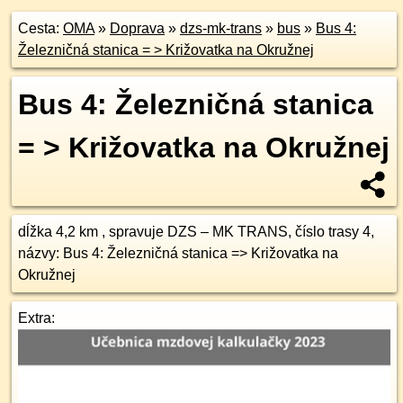
Cesta:
OMA
»
Doprava
»
dzs-mk-trans
»
bus
»
Bus 4:
Železničná stanica = > Križovatka na Okružnej
Bus 4: Železničná stanica
= > Križovatka na Okružnej
dĺžka 4,2 km , spravuje DZS – MK TRANS, číslo trasy 4,
názvy: Bus 4: Železničná stanica => Križovatka na
Okružnej
Extra: