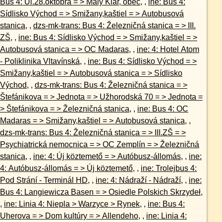
Bus 4: Ul.28.októbra = > Malý Kiar, obec
, ,
ine: Bus 4:
Sídlisko Východ = > Smižany,kaštiel = > Autobusová
stanica
, ,
dzs-mk-trans: Bus 4: Železničná stanica = > III.
ZŠ
, ,
ine: Bus 4: Sídlisko Východ = > Smižany,kaštiel = >
Autobusová stanica = > OC Madaras
, ,
ine: 4: Hotel Atom
- Poliklinika Vltavínská
, ,
ine: Bus 4: Sídlisko Východ = >
Smižany,kaštiel = > Autobusová stanica = > Sídlisko
Východ
, ,
dzs-mk-trans: Bus 4: Železničná stanica = >
Štefánikova = > Jednota = > Užhorodská 70 = > Jednota =
> Štefánikova = > Železničná stanica
, ,
ine: Bus 4: OC
Madaras = > Smižany,kaštiel = > Autobusová stanica
, ,
dzs-mk-trans: Bus 4: Železničná stanica = > III.ZŠ = >
Psychiatrická nemocnica = > OC Zemplín = > Železničná
stanica
, ,
ine: 4: Új köztemető = > Autóbusz-állomás
, ,
ine:
4: Autóbusz-állomás = > Új köztemető
, ,
ine: Trolejbus 4:
Pod Strání - Terminál HD
, ,
ine: 4: Nádraží - Nádraží
, ,
ine:
Bus 4: Langiewicza Basen = > Osiedle Polskich Skrzydeł
,
,
ine: Linia 4: Niepla > Warzyce > Rynek
, ,
ine: Bus 4:
Uherova = > Dom kultúry = > Allendeho
, ,
ine: Linia 4: