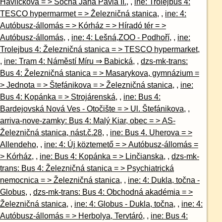
Havlíčkova = > Socha Jána Pavla II.
, ,
ine: Trolejbus 4:
TESCO hypermarmet = > Železničná stanica
, ,
ine: 4:
Autóbusz-állomás = > Kórház = > Híradó tér = >
Autóbusz-állomás
, ,
ine: 4: Lešná,ZOO - Podhoří
, ,
ine:
Trolejbus 4: Železničná stanica = > TESCO hypermarket
,
,
ine: Tram 4: Náměstí Míru ⇒ Babická
, ,
dzs-mk-trans:
Bus 4: Železničná stanica = > Masarykova, gymnázium =
> Jednota = > Štefánikova = > Železničná stanica
, ,
ine:
Bus 4: Kopánka = > Strojárenská
, ,
ine: Bus 4:
Bardejovská Nová Ves - Otočište = > Ul. Štefánikova
, ,
arriva-nove-zamky: Bus 4: Malý Kiar, obec = > AS-
Železničná stanica, nást.č.28
, ,
ine: Bus 4. Uherova = >
Allendeho
, ,
ine: 4: Új köztemető = > Autóbusz-állomás =
> Kórház
, ,
ine: Bus 4: Kopánka = > Linčianska
, ,
dzs-mk-
trans: Bus 4: Železničná stanica = > Psychiatrická
nemocnica = > Železničná stanica
, ,
ine: 4: Dukla, točna -
Globus
, ,
dzs-mk-trans: Bus 4: Obchodná akadémia = >
Železničná stanica
, ,
ine: 4: Globus - Dukla, točna
, ,
ine: 4:
Autóbusz-állomás = > Herbolya, Tervtáró
, ,
ine: Bus 4: