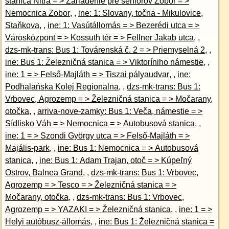
stanica Nitra = > Zariadenie pre seniorov Zobor = >
Nemocnica Zobor
, ,
ine: 1: Slovany, točna - Mikulovice,
Staňkova
, ,
ine: 1: Vasútállomás = > Bezerédi utca = >
Városközpont = > Kossuth tér = > Fellner Jakab utca
, ,
dzs-mk-trans: Bus 1: Továrenská č. 2 = > Priemyselná 2
, ,
ine: Bus 1: Železničná stanica = > Viktoríniho námestie
, ,
ine: 1 = > Felső-Majláth = > Tiszai pályaudvar
, ,
ine:
Podhalańska Kolej Regionalna
, ,
dzs-mk-trans: Bus 1:
Vrbovec, Agrozemp = > Železničná stanica = > Močarany,
otočka
, ,
arriva-nove-zamky: Bus 1: Veča, námestie = >
Sídlisko Váh = > Nemocnica = > Autobusová stanica
, ,
ine: 1 = > Szondi György utca = > Felső-Majláth = >
Majális-park
, ,
ine: Bus 1: Nemocnica = > Autobusová
stanica
, ,
ine: Bus 1: Adam Trajan, otoč = > Kúpeľný
Ostrov, Balnea Grand
, ,
dzs-mk-trans: Bus 1: Vrbovec,
Agrozemp = > Tesco = > Železničná stanica = >
Močarany, otočka
, ,
dzs-mk-trans: Bus 1: Vrbovec,
Agrozemp = > YAZAKI = > Železničná stanica
, ,
ine: 1 = >
Helyi autóbusz-állomás
, ,
ine: Bus 1: Železničná stanica =