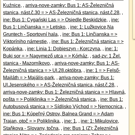
Kuźnice
, ,
arriva-nove-zamky: Bus 1: AS-Železničná
stanica, nást.č.30 = > AS-Železničná stanica, nást.č.28
, ,
ine: Bus 1: Cygański Las = > Osiedle Beskidzkie
, ,
ine:
Bus 1: Linčianska = > Letisko
, ,
ine: 1: Lužkovice,Na
Gruntech - Sportovní hala
, ,
ine: Bus 1: Linčianska = >
Viktoríniho námestie
, ,
ine: Bus 1: Železničná stanica = >
Kopánka
, ,
ine: Linia 1: Dobieszyn - Korczyna
, ,
ine: 1:
Buki sor = > Nagymező utca = > Kórház
, ,
sad-zv: 1 Žel.
stanica - Mazorníkovo
, ,
arriva-nove-zamky: Bus 1: AS-
Železničná stanica = > Ul.28.októbra
, ,
ine: 1 = > Felső-
Majláth = > Majális-park
, ,
arriva-nove-zamky: Bus 1:
Ul.Jesenského = > AS-Železničná stanica, nást.č.28
, ,
arriva-nove-zamky: Bus 1: Železničná stanica = > Hlavná,
pošta = > Poliklinika = > Železničná stanica
, ,
ine: Bus 1:
Autobusová stanica = > Sídlisko Východ = > Nemocnica
, ,
ine: Bus 1: Kúpeľný Ostrov, Balnea Grand = > Adam
Trajan, otoč = > Poliklinika
, ,
ine: 1
, ,
ine: 1: Mikulovice,
Staňkova - Slovany, točna
, ,
ine: Bus 1 (Z): Železničná