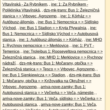
Vltavínská - Za Rybníkem
, ,
ine: 1: Za Rybníkem -
Poliklinika Vltavínská
, ,
dzs-mk-trans: Bus 1: Železničná
stanica = > Vrbovec, Agrozemp
, ,
ine: 1: Kórház = >
Autóbusz-állomás
, ,
ine: Bus 1: Nemocnica = > Sídlisko
Východ
, ,
ine: Bus 1 Stadion = > Kryta Pływalnia
, ,
ine:
Bus 1: Nemocnica = > Sídlisko Východ = > Autobusová
stanica
, ,
ine: 1: Autóbusz-állomás = > Kórház
, ,
ine: MHD
1: Rychnov nemocnice = > Merklovice
, ,
ine: 1: PVT -
Temenice
, ,
ine: Trolejbus 1: Rooseveltova nemocnica = >
Železničná stanica
, ,
ine: MHD 1: Merklovice = > Rychnov
nádraží
, ,
dzs-mk-trans: Bus 1: Močarany, otočka = >
Železničná stanica = > Tesco = > Vrbovec, Agrozemp
, ,
ine: Bus 1 Sienkiewicza = > Stadion
, ,
dzs-mk-trans: Bus
1: Močarany, otočka = > Križovatka na Okružnej = >
Vrbovec, Agrozemp
, ,
arriva-nove-zamky: Bus 1:
Autobusová stanica = > Večierka = > Veča, námestie
, ,
arriva-nove-zamky: Bus 1: Veča, sídlisko = > Večierka = >
Autobusová stanica
, ,
arriva-nove-zamky: Bus 1: Veča,