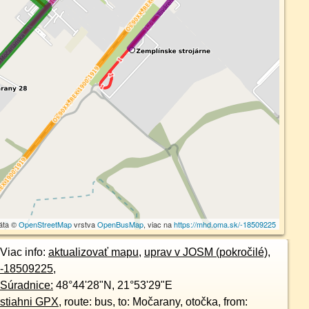
áta ©
OpenStreetMap
vrstva
OpenBusMap
, viac na
https://mhd.oma.sk/-18509225
Viac info:
aktualizovať mapu
,
uprav v JOSM (pokročilé)
,
-18509225
,
Súradnice:
48°44'28"N
,
21°53'29"E
stiahni GPX
, route: bus, to: Močarany, otočka, from: