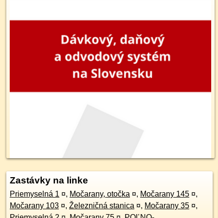
Zastávky na linke
Priemyselná 1
¤
,
Močarany, otočka
¤
,
Močarany 145
¤
,
Močarany 103
¤
,
Železničná stanica
¤
,
Močarany 35
¤
,
Priemyselná 2
¤
,
Močarany 75
¤
,
POĽNO-