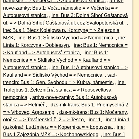
námestie = > Večierka = > Autobusová stanica
, ,
arriva-
nove-zamky: Bus 1: Veča, námestie = > Večierka = >
Autobusová stanica
, ,
ine: Bus 3: Dolná Sihoť Gaštanová
ul. = > Dolná Sihoť Gaštanová ul. cez Svätopeterská ul.
, ,
ine: Bus 1 Biecz Kolejowa p. Korczynę = > Zajezdnia
MZK
, ,
ine: Bus 1: Sídlisko Východ = > Nemocnica
, ,
ine:
Linia 1: Korczyna - Dobieszyn
, ,
ine: Bus 1: Nemocnica =
> Kaufland = > Autobusová stanica
, ,
ine: Bus 1:
Nemocnica = > Sídlisko Východ = > Kaufland = >
Autobusová stanica
, ,
ine: Bus 1: Autobusová stanica = >
Kaufland = > Sídlisko Východ = > Nemocnica
, ,
sad-
trencin: Bus 1: Gen. Svobodu = > Kubra, námestie
, ,
ine:
Trolejbus 1: Železničná stanica = > Rooseveltova
nemocnica
, ,
arriva-nove-zamky: Bus 1: Autobusová
stanica = > Hetméň
, ,
dzs-mk-trans: Bus 1: Priemyselná 2
= > Vrbovec, Agrozemp
, ,
dzs-mk-trans: Bus 1: Močarany,
otočka = > Továrenská č. 2 = > Tesco
, ,
ine: 1
, ,
ine: Linia 1
(szkolna): Ludźmierz = > Kopernika = > Łopuszna
, ,
ine:
Bus 1 Zajezdnia MZK = > Kochanowskiego
, ,
ine: Bus 1