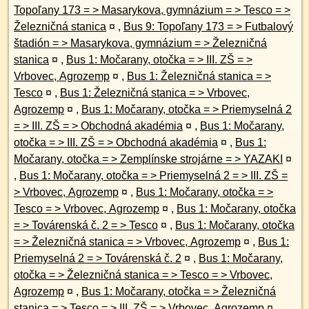
Topoľany 173 = > Masarykova, gymnázium = > Tesco = >
Železničná stanica
¤
,
Bus 9: Topoľany 173 = > Futbalový
štadión = > Masarykova, gymnázium = > Železničná
stanica
¤
,
Bus 1: Močarany, otočka = > III. ZŠ = >
Vrbovec, Agrozemp
¤
,
Bus 1: Železničná stanica = >
Tesco
¤
,
Bus 1: Železničná stanica = > Vrbovec,
Agrozemp
¤
,
Bus 1: Močarany, otočka = > Priemyselná 2
= > III. ZŠ = > Obchodná akadémia
¤
,
Bus 1: Močarany,
otočka = > III. ZŠ = > Obchodná akadémia
¤
,
Bus 1:
Močarany, otočka = > Zemplínske strojárne = > YAZAKI
¤
,
Bus 1: Močarany, otočka = > Priemyselná 2 = > III. ZŠ =
> Vrbovec, Agrozemp
¤
,
Bus 1: Močarany, otočka = >
Tesco = > Vrbovec, Agrozemp
¤
,
Bus 1: Močarany, otočka
= > Továrenská č. 2 = > Tesco
¤
,
Bus 1: Močarany, otočka
= > Železničná stanica = > Vrbovec, Agrozemp
¤
,
Bus 1:
Priemyselná 2 = > Továrenská č. 2
¤
,
Bus 1: Močarany,
otočka = > Železničná stanica = > Tesco = > Vrbovec,
Agrozemp
¤
,
Bus 1: Močarany, otočka = > Železničná
stanica = > Tesco = > III. ZŠ = > Vrbovec, Agrozemp
¤
,