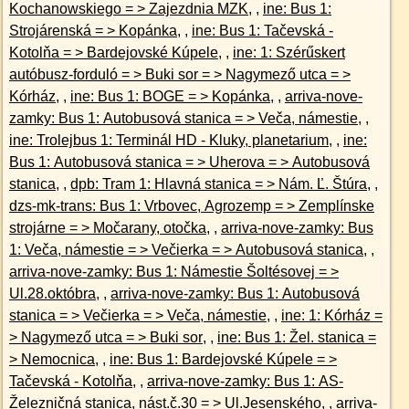
Kochanowskiego = > Zajezdnia MZK
, ,
ine: Bus 1:
Strojárenská = > Kopánka
, ,
ine: Bus 1: Tačevská -
Kotolňa = > Bardejovské Kúpele
, ,
ine: 1: Szérűskert
autóbusz-forduló = > Buki sor = > Nagymező utca = >
Kórház
, ,
ine: Bus 1: BOGE = > Kopánka
, ,
arriva-nove-
zamky: Bus 1: Autobusová stanica = > Veča, námestie
, ,
ine: Trolejbus 1: Terminál HD - Kluky, planetarium
, ,
ine:
Bus 1: Autobusová stanica = > Uherova = > Autobusová
stanica
, ,
dpb: Tram 1: Hlavná stanica = > Nám. Ľ. Štúra
, ,
dzs-mk-trans: Bus 1: Vrbovec, Agrozemp = > Zemplínske
strojárne = > Močarany, otočka
, ,
arriva-nove-zamky: Bus
1: Veča, námestie = > Večierka = > Autobusová stanica
, ,
arriva-nove-zamky: Bus 1: Námestie Šoltésovej = >
Ul.28.októbra
, ,
arriva-nove-zamky: Bus 1: Autobusová
stanica = > Večierka = > Veča, námestie
, ,
ine: 1: Kórház =
> Nagymező utca = > Buki sor
, ,
ine: Bus 1: Žel. stanica =
> Nemocnica
, ,
ine: Bus 1: Bardejovské Kúpele = >
Tačevská - Kotolňa
, ,
arriva-nove-zamky: Bus 1: AS-
Železničná stanica, nást.č.30 = > Ul.Jesenského
, ,
arriva-