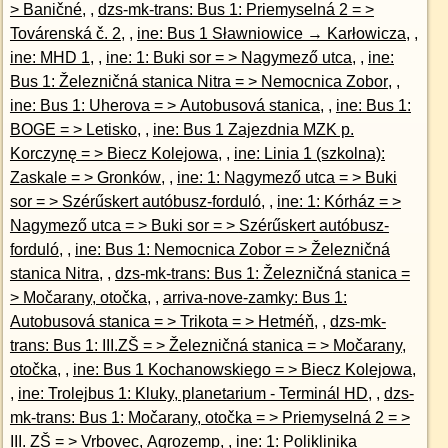
> Baničné
, ,
dzs-mk-trans: Bus 1: Priemyselná 2 = >
Továrenská č. 2
, ,
ine: Bus 1 Sławniowice → Karłowicza
, ,
ine: MHD 1
, ,
ine: 1: Buki sor = > Nagymező utca
, ,
ine:
Bus 1: Železničná stanica Nitra = > Nemocnica Zobor
, ,
ine: Bus 1: Uherova = > Autobusová stanica
, ,
ine: Bus 1:
BOGE = > Letisko
, ,
ine: Bus 1 Zajezdnia MZK p.
Korczynę = > Biecz Kolejowa
, ,
ine: Linia 1 (szkolna):
Zaskale = > Gronków
, ,
ine: 1: Nagymező utca = > Buki
sor = > Szérűskert autóbusz-forduló
, ,
ine: 1: Kórház = >
Nagymező utca = > Buki sor = > Szérűskert autóbusz-
forduló
, ,
ine: Bus 1: Nemocnica Zobor = > Železničná
stanica Nitra
, ,
dzs-mk-trans: Bus 1: Železničná stanica =
> Močarany, otočka
, ,
arriva-nove-zamky: Bus 1:
Autobusová stanica = > Trikota = > Hetméň
, ,
dzs-mk-
trans: Bus 1: III.ZŠ = > Železničná stanica = > Močarany,
otočka
, ,
ine: Bus 1 Kochanowskiego = > Biecz Kolejowa
,
,
ine: Trolejbus 1: Kluky, planetarium - Terminál HD
, ,
dzs-
mk-trans: Bus 1: Močarany, otočka = > Priemyselná 2 = >
III. ZŠ = > Vrbovec, Agrozemp
, ,
ine: 1: Poliklinika