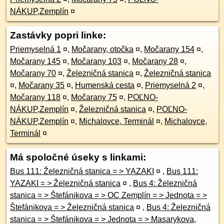
NÁKUP,Zemplín
¤
Zastávky popri linke:
Priemyselná 1
¤
,
Močarany, otočka
¤
,
Močarany 154
¤
,
Močarany 145
¤
,
Močarany 103
¤
,
Močarany 28
¤
,
Močarany 70
¤
,
Železničná stanica
¤
,
Železničná stanica
¤
,
Močarany 35
¤
,
Humenská cesta
¤
,
Priemyselná 2
¤
,
Močarany 118
¤
,
Močarany 75
¤
,
POĽNO-
NÁKUP,Zemplín
¤
,
Železničná stanica
¤
,
POĽNO-
NÁKUP,Zemplín
¤
,
Michalovce, Terminál
¤
,
Michalovce,
Terminál
¤
Má spoločné úseky s linkami:
Bus 111: Železničná stanica = > YAZAKI
¤
,
Bus 111:
YAZAKI = > Železničná stanica
¤
,
Bus 4: Železničná
stanica = > Štefánikova = > OC Zemplín = > Jednota = >
Štefánikova = > Železničná stanica
¤
,
Bus 4: Železničná
stanica = > Štefánikova = > Jednota = > Masarykova,