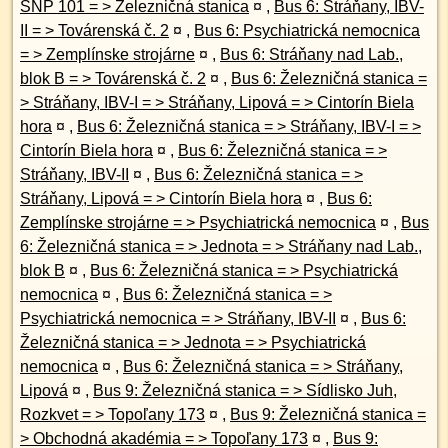
SNP 101 = > Železničná stanica
¤
,
Bus 6: Stráňany, IBV-
II = > Továrenská č. 2
¤
,
Bus 6: Psychiatrická nemocnica
= > Zemplínske strojárne
¤
,
Bus 6: Stráňany nad Lab.,
blok B = > Továrenská č. 2
¤
,
Bus 6: Železničná stanica =
> Stráňany, IBV-I = > Stráňany, Lipová = > Cintorín Biela
hora
¤
,
Bus 6: Železničná stanica = > Stráňany, IBV-I = >
Cintorín Biela hora
¤
,
Bus 6: Železničná stanica = >
Stráňany, IBV-II
¤
,
Bus 6: Železničná stanica = >
Stráňany, Lipová = > Cintorín Biela hora
¤
,
Bus 6:
Zemplínske strojárne = > Psychiatrická nemocnica
¤
,
Bus
6: Železničná stanica = > Jednota = > Stráňany nad Lab.,
blok B
¤
,
Bus 6: Železničná stanica = > Psychiatrická
nemocnica
¤
,
Bus 6: Železničná stanica = >
Psychiatrická nemocnica = > Stráňany, IBV-II
¤
,
Bus 6:
Železničná stanica = > Jednota = > Psychiatrická
nemocnica
¤
,
Bus 6: Železničná stanica = > Stráňany,
Lipová
¤
,
Bus 9: Železničná stanica = > Sídlisko Juh,
Rozkvet = > Topoľany 173
¤
,
Bus 9: Železničná stanica =
> Obchodná akadémia = > Topoľany 173
¤
,
Bus 9: