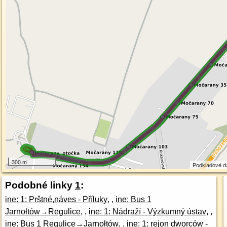
300 m
Podkladové d
Podobné linky
1
:
ine: 1: Prštné,náves - Příluky
, ,
ine: Bus 1
Jarnołtów→Regulice
, ,
ine: 1: Nádraží - Výzkumný ústav
, ,
ine: Bus 1 Regulice→Jarnołtów
, ,
ine: 1: rejon dworców -