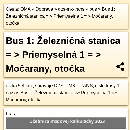
Cesta:
OMA
»
Doprava
»
dzs-mk-trans
»
bus
»
Bus 1:
Železničná stanica = > Priemyselná 1 = > Močarany,
otočka
Bus 1: Železničná stanica
= > Priemyselná 1 = >
Močarany, otočka
dĺžka 5,4 km , spravuje DZS – MK TRANS, číslo trasy 1,
názvy: Bus 1: Železničná stanica => Priemyselná 1 =>
Močarany, otočka
Extra: