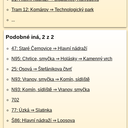
Tram 12: Komárov ⇒ Technologický park
...
Podobné iná, 2 z 2
47: Staré Černovice ⇒ Hlavní nádraží
N95: Chrlice, smyčka ⇒ Holásky ⇒ Kamenný vrch
25: Osová ⇒ Štefánikova čtvrť
N93: Vranov, smyčka ⇒ Komín, sídliště
N93: Komín, sídliště ⇒ Vranov, smyčka
702
77: Úzká ⇒ Slatinka
Š86: Hlavní nádraží ⇒ Loosova