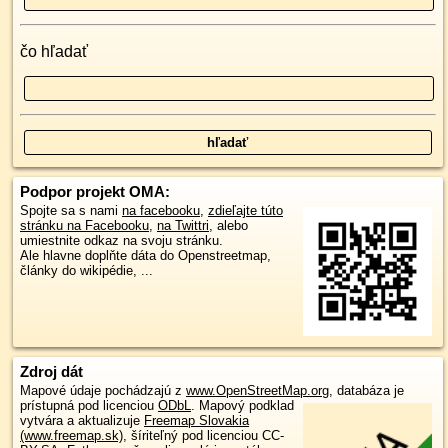
čo hľadať
Podpor projekt OMA:
Spojte sa s nami
na facebooku
,
zdieľajte túto
stránku na Facebooku
,
na Twittri
, alebo
umiestnite odkaz na svoju stránku.
Ale hlavne doplňte dáta do Openstreetmap,
články do wikipédie, ...
Zdroj dát
Mapové údaje pochádzajú z
www.OpenStreetMap.org
, databáza je
prístupná pod licenciou
ODbL
.
Mapový podklad
vytvára a aktualizuje
Freemap Slovakia
(www.freemap.sk)
, šíriteľný pod licenciou CC-