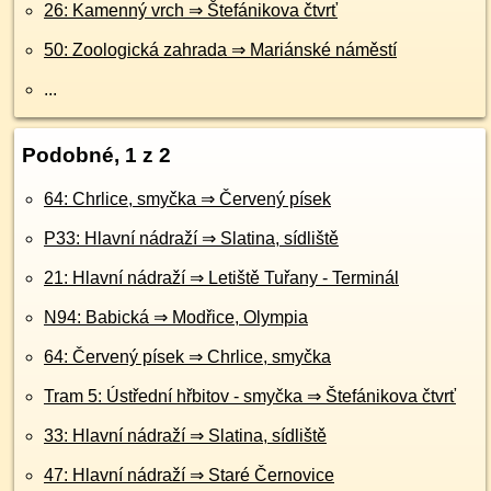
26: Kamenný vrch ⇒ Štefánikova čtvrť
50: Zoologická zahrada ⇒ Mariánské náměstí
...
Podobné, 1 z 2
64: Chrlice, smyčka ⇒ Červený písek
P33: Hlavní nádraží ⇒ Slatina, sídliště
21: Hlavní nádraží ⇒ Letiště Tuřany - Terminál
N94: Babická ⇒ Modřice, Olympia
64: Červený písek ⇒ Chrlice, smyčka
Tram 5: Ústřední hřbitov - smyčka ⇒ Štefánikova čtvrť
33: Hlavní nádraží ⇒ Slatina, sídliště
47: Hlavní nádraží ⇒ Staré Černovice