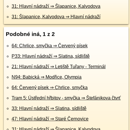
31: Hlavní nádraží ⇒ Šlapanice, Kalvodova
31: Šlapanice, Kalvodova ⇒ Hlavní nádraží
Podobné iná, 1 z 2
64: Chrlice, smyčka ⇒ Červený písek
P33: Hlavní nádraží ⇒ Slatina, sídliště
21: Hlavní nádraží ⇒ Letiště Tuřany - Terminál
N94: Babická ⇒ Modřice, Olympia
64: Červený písek ⇒ Chrlice, smyčka
Tram 5: Ústřední hřbitov - smyčka ⇒ Štefánikova čtvrť
33: Hlavní nádraží ⇒ Slatina, sídliště
47: Hlavní nádraží ⇒ Staré Černovice
31: Hlavní nádraží ⇒ Šlapanice, Kalvodova