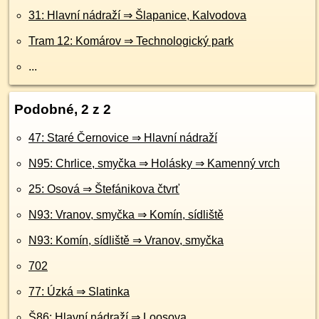
31: Hlavní nádraží ⇒ Šlapanice, Kalvodova
Tram 12: Komárov ⇒ Technologický park
...
Podobné, 2 z 2
47: Staré Černovice ⇒ Hlavní nádraží
N95: Chrlice, smyčka ⇒ Holásky ⇒ Kamenný vrch
25: Osová ⇒ Štefánikova čtvrť
N93: Vranov, smyčka ⇒ Komín, sídliště
N93: Komín, sídliště ⇒ Vranov, smyčka
702
77: Úzká ⇒ Slatinka
Š86: Hlavní nádraží ⇒ Loosova