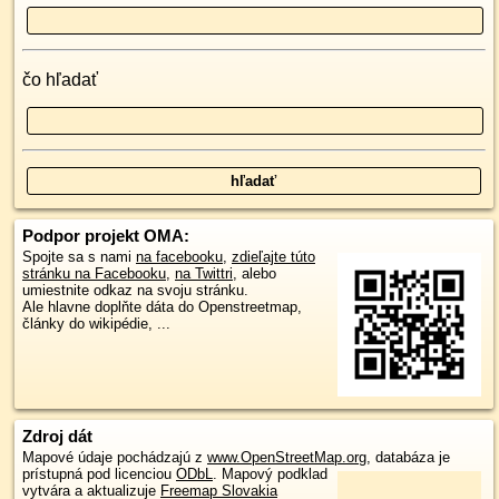
čo hľadať
Podpor projekt OMA:
Spojte sa s nami
na facebooku
,
zdieľajte túto
stránku na Facebooku
,
na Twittri
, alebo
umiestnite odkaz na svoju stránku.
Ale hlavne doplňte dáta do Openstreetmap,
články do wikipédie, ...
Zdroj dát
Mapové údaje pochádzajú z
www.OpenStreetMap.org
, databáza je
prístupná pod licenciou
ODbL
.
Mapový podklad
vytvára a aktualizuje
Freemap Slovakia