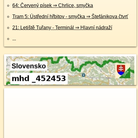
64: Červený písek ⇒ Chrlice, smyčka
Tram 5: Ústřední hřbitov - smyčka ⇒ Štefánikova čtvrť
21: Letiště Tuřany - Terminál ⇒ Hlavní nádraží
...