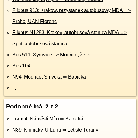
Flixbus 913: Kraków, przystanek autobusowy MDA = >
Praha, ÚAN Florenc
Flixbus N1283: Krakov, autobusová stanica MDA = >
Split, autobusová stanica
Bus 511: Syrovice - > Modřice, žel.st.
Bus 104
N94: Modřice, Smyčka ⇒ Babická
...
Podobné iná, 2 z 2
Tram 4: Náměstí Míru ⇒ Babická
N89: Kníničky, U Luhu ⇒ Letiště Tuřany