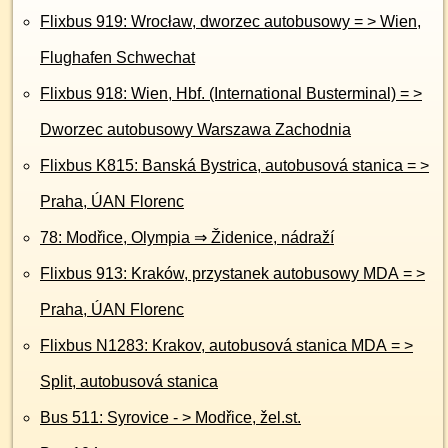
Flixbus 919: Wrocław, dworzec autobusowy = > Wien,
Flughafen Schwechat
Flixbus 918: Wien, Hbf. (International Busterminal) = >
Dworzec autobusowy Warszawa Zachodnia
Flixbus K815: Banská Bystrica, autobusová stanica = >
Praha, ÚAN Florenc
78: Modřice, Olympia ⇒ Židenice, nádraží
Flixbus 913: Kraków, przystanek autobusowy MDA = >
Praha, ÚAN Florenc
Flixbus N1283: Krakov, autobusová stanica MDA = >
Split, autobusová stanica
Bus 511: Syrovice - > Modřice, žel.st.