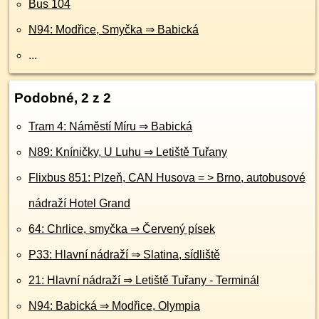
Bus 104
N94: Modřice, Smyčka ⇒ Babická
...
Podobné, 2 z 2
Tram 4: Náměstí Míru ⇒ Babická
N89: Kníničky, U Luhu ⇒ Letiště Tuřany
Flixbus 851: Plzeň, CAN Husova = > Brno, autobusové
nádraží Hotel Grand
64: Chrlice, smyčka ⇒ Červený písek
P33: Hlavní nádraží ⇒ Slatina, sídliště
21: Hlavní nádraží ⇒ Letiště Tuřany - Terminál
N94: Babická ⇒ Modřice, Olympia