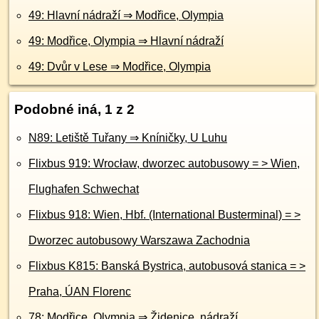
49: Hlavní nádraží ⇒ Modřice, Olympia
49: Modřice, Olympia ⇒ Hlavní nádraží
49: Dvůr v Lese ⇒ Modřice, Olympia
Podobné iná, 1 z 2
N89: Letiště Tuřany ⇒ Kníničky, U Luhu
Flixbus 919: Wrocław, dworzec autobusowy = > Wien,
Flughafen Schwechat
Flixbus 918: Wien, Hbf. (International Busterminal) = >
Dworzec autobusowy Warszawa Zachodnia
Flixbus K815: Banská Bystrica, autobusová stanica = >
Praha, ÚAN Florenc
78: Modřice, Olympia ⇒ Židenice, nádraží