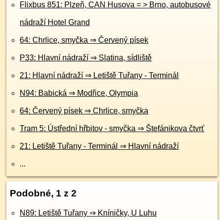
Flixbus 851: Plzeň, CAN Husova = > Brno, autobusové
nádraží Hotel Grand
64: Chrlice, smyčka ⇒ Červený písek
P33: Hlavní nádraží ⇒ Slatina, sídliště
21: Hlavní nádraží ⇒ Letiště Tuřany - Terminál
N94: Babická ⇒ Modřice, Olympia
64: Červený písek ⇒ Chrlice, smyčka
Tram 5: Ústřední hřbitov - smyčka ⇒ Štefánikova čtvrť
21: Letiště Tuřany - Terminál ⇒ Hlavní nádraží
...
Podobné, 1 z 2
N89: Letiště Tuřany ⇒ Kníničky, U Luhu