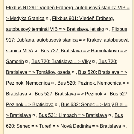
Flixbus N1291: Viedeň Erdberg, autobusová stanica VIB =
> Medyka Granica
¤
,
Flixbus 901: Viedeň Erdberg,
autobusový terminál VIB = > Bratislava, letisko
¤
,
Flixbus
917: Ľubľana, autobusová stanica = > Krakov, autobusová
stanica MDA
¤
,
Bus 737: Bratislava = > Hamuliakovo = >
Šamorín
¤
,
Bus 720: Bratislava = > Vlky
¤
,
Bus 720:
Bratislava = > Tomášov, osada
¤
,
Bus 520: Bratislava = >
Pezinok, Nemocnica
¤
,
Bus 520: Pezinok, Nemocnica = >
Bratislava
¤
,
Bus 527: Bratislava = > Pezinok
¤
,
Bus 527:
Pezinok = > Bratislava
¤
,
Bus 632: Senec = > Malý Biel =
> Bratislava
¤
,
Bus 531: Limbach = > Bratislava
¤
,
Bus
620: Senec = > Tureň = > Nová Dedinka = > Bratislava
¤
,