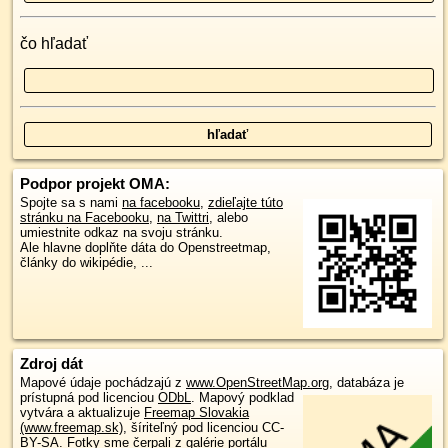
čo hľadať
Podpor projekt OMA:
Spojte sa s nami
na facebooku
,
zdieľajte túto
stránku na Facebooku
,
na Twittri
, alebo
umiestnite odkaz na svoju stránku.
Ale hlavne doplňte dáta do Openstreetmap,
články do wikipédie, ...
Zdroj dát
Mapové údaje pochádzajú z
www.OpenStreetMap.org
, databáza je
prístupná pod licenciou
ODbL
.
Mapový podklad
vytvára a aktualizuje
Freemap Slovakia
(www.freemap.sk)
, šíriteľný pod licenciou CC-
BY-SA. Fotky sme čerpali z galérie portálu