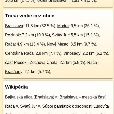
10,0 km (27.5 %),
okres Bratislava II
: 1,81 km (5 %),
Trasa vedie cez obce
Bratislava
: 11,8 km (32.5 %),
Modra
: 9,5 km (26.1 %),
Pezinok
: 7,2 km (19.9 %),
Svätý Jur
: 5,5 km (15.1 %),
Rača
: 4,9 km (13.4 %),
Nové Mesto
: 3,5 km (9.7 %),
Centrálna Rača
: 2,8 km (7.7 %),
Vinosady
: 2,2 km (6.2 %),
časť Piesok - Zochova Chata
: 2,1 km (5.8 %),
Rača -
Krasňany
: 2,1 km (5.7 %),
Wikipédia
Bajkalská ulica (Bratislava)
¤
,
Bratislava – mestská časť
Rača
¤
,
Svätý Jur
¤
,
Súbor pamiatok k osobnosti Ľudovíta