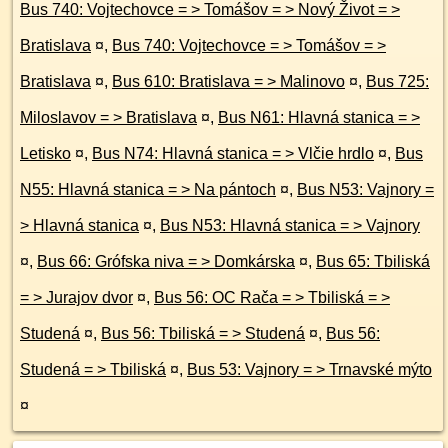
Bus 740: Vojtechovce = > Tomášov = > Nový Život = >
Bratislava
¤
,
Bus 740: Vojtechovce = > Tomášov = >
Bratislava
¤
,
Bus 610: Bratislava = > Malinovo
¤
,
Bus 725:
Miloslavov = > Bratislava
¤
,
Bus N61: Hlavná stanica = >
Letisko
¤
,
Bus N74: Hlavná stanica = > Vlčie hrdlo
¤
,
Bus
N55: Hlavná stanica = > Na pántoch
¤
,
Bus N53: Vajnory =
> Hlavná stanica
¤
,
Bus N53: Hlavná stanica = > Vajnory
¤
,
Bus 66: Grófska niva = > Domkárska
¤
,
Bus 65: Tbiliská
= > Jurajov dvor
¤
,
Bus 56: OC Rača = > Tbiliská = >
Studená
¤
,
Bus 56: Tbiliská = > Studená
¤
,
Bus 56:
Studená = > Tbiliská
¤
,
Bus 53: Vajnory = > Trnavské mýto
¤