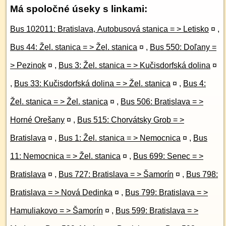
Má spoločné úseky s linkami:
Bus 102011: Bratislava, Autobusová stanica = > Letisko
¤
,
Bus 44: Žel. stanica = > Žel. stanica
¤
,
Bus 550: Doľany =
> Pezinok
¤
,
Bus 3: Žel. stanica = > Kučisdorfská dolina
¤
,
Bus 33: Kučisdorfská dolina = > Žel. stanica
¤
,
Bus 4:
Žel. stanica = > Žel. stanica
¤
,
Bus 506: Bratislava = >
Horné Orešany
¤
,
Bus 515: Chorvátsky Grob = >
Bratislava
¤
,
Bus 1: Žel. stanica = > Nemocnica
¤
,
Bus
11: Nemocnica = > Žel. stanica
¤
,
Bus 699: Senec = >
Bratislava
¤
,
Bus 727: Bratislava = > Šamorín
¤
,
Bus 798:
Bratislava = > Nová Dedinka
¤
,
Bus 799: Bratislava = >
Hamuliakovo = > Šamorín
¤
,
Bus 599: Bratislava = >