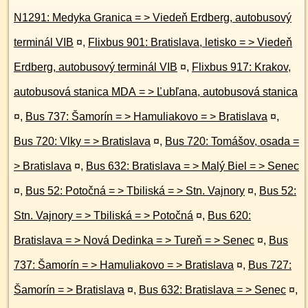
N1291: Medyka Granica = > Viedeň Erdberg, autobusový
terminál VIB
¤
,
Flixbus 901: Bratislava, letisko = > Viedeň
Erdberg, autobusový terminál VIB
¤
,
Flixbus 917: Krakov,
autobusová stanica MDA = > Ľubľana, autobusová stanica
¤
,
Bus 737: Šamorín = > Hamuliakovo = > Bratislava
¤
,
Bus 720: Vlky = > Bratislava
¤
,
Bus 720: Tomášov, osada =
> Bratislava
¤
,
Bus 632: Bratislava = > Malý Biel = > Senec
¤
,
Bus 52: Potočná = > Tbiliská = > Stn. Vajnory
¤
,
Bus 52:
Stn. Vajnory = > Tbiliská = > Potočná
¤
,
Bus 620:
Bratislava = > Nová Dedinka = > Tureň = > Senec
¤
,
Bus
737: Šamorín = > Hamuliakovo = > Bratislava
¤
,
Bus 727:
Šamorín = > Bratislava
¤
,
Bus 632: Bratislava = > Senec
¤
,