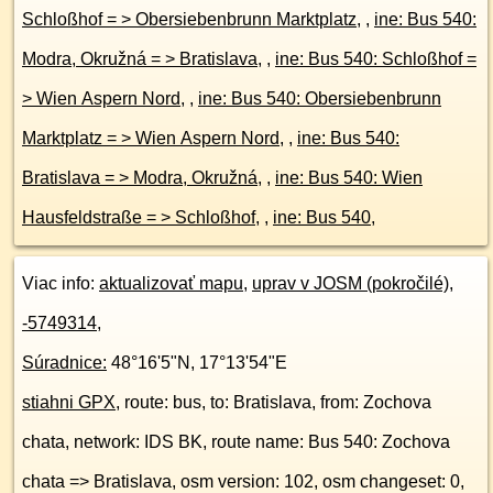
Schloßhof = > Obersiebenbrunn Marktplatz
, ,
ine: Bus 540:
Modra, Okružná = > Bratislava
, ,
ine: Bus 540: Schloßhof =
> Wien Aspern Nord
, ,
ine: Bus 540: Obersiebenbrunn
Marktplatz = > Wien Aspern Nord
, ,
ine: Bus 540:
Bratislava = > Modra, Okružná
, ,
ine: Bus 540: Wien
Hausfeldstraße = > Schloßhof
, ,
ine: Bus 540
,
Viac info:
aktualizovať mapu
,
uprav v JOSM (pokročilé)
,
-5749314
,
Súradnice:
48°16'5"N
,
17°13'54"E
stiahni GPX
, route: bus, to: Bratislava, from: Zochova
chata, network: IDS BK, route name: Bus 540: Zochova
chata => Bratislava, osm version: 102, osm changeset: 0,