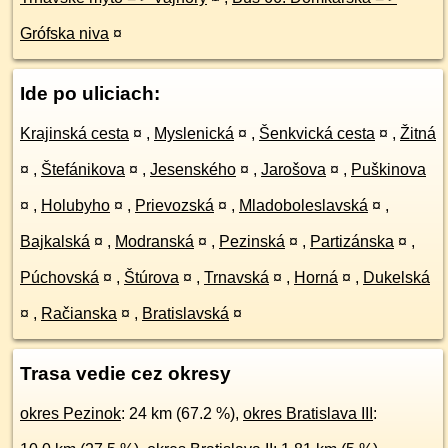
Grófska niva
¤
Ide po uliciach:
Krajinská cesta
¤
,
Myslenická
¤
,
Šenkvická cesta
¤
,
Žitná
¤
,
Štefánikova
¤
,
Jesenského
¤
,
Jarošova
¤
,
Puškinova
¤
,
Holubyho
¤
,
Prievozská
¤
,
Mladoboleslavská
¤
,
Bajkalská
¤
,
Modranská
¤
,
Pezinská
¤
,
Partizánska
¤
,
Púchovská
¤
,
Štúrova
¤
,
Trnavská
¤
,
Horná
¤
,
Dukelská
¤
,
Račianska
¤
,
Bratislavská
¤
Trasa vedie cez okresy
okres Pezinok
: 24 km (67.2 %),
okres Bratislava III
: