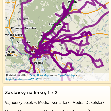
Podkladové dáta ©
OpenStreetMap
vrstva
OpenBusMap
, viac na
10 km
https://mhd.oma.sk/-5749314
Zastávky na linke, 1 z 2
Vajnorský potok
¤
,
Modra, Komárka
¤
,
Modra, Dukelská
¤
,