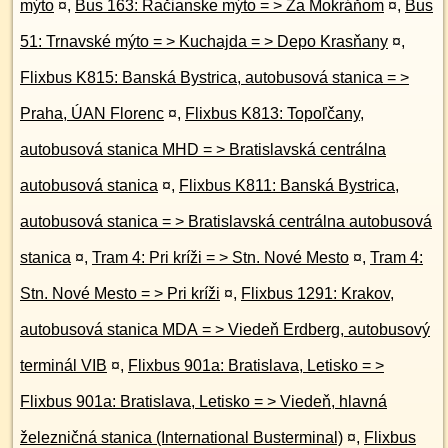
mýto
¤
,
Bus 163: Račianske mýto = > Za Mokráňom
¤
,
Bus
51: Trnavské mýto = > Kuchajda = > Depo Krasňany
¤
,
Flixbus K815: Banská Bystrica, autobusová stanica = >
Praha, ÚAN Florenc
¤
,
Flixbus K813: Topoľčany,
autobusová stanica MHD = > Bratislavská centrálna
autobusová stanica
¤
,
Flixbus K811: Banská Bystrica,
autobusová stanica = > Bratislavská centrálna autobusová
stanica
¤
,
Tram 4: Pri kríži = > Stn. Nové Mesto
¤
,
Tram 4:
Stn. Nové Mesto = > Pri kríži
¤
,
Flixbus 1291: Krakov,
autobusová stanica MDA = > Viedeň Erdberg, autobusový
terminál VIB
¤
,
Flixbus 901a: Bratislava, Letisko = >
Flixbus 901a: Bratislava, Letisko = > Viedeň, hlavná
železničná stanica (International Busterminal)
¤
,
Flixbus