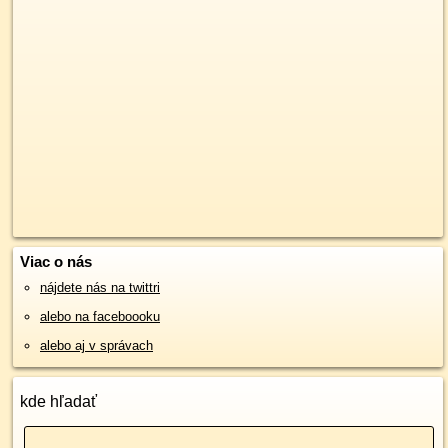
Viac o nás
nájdete nás na twittri
alebo na faceboooku
alebo aj v správach
kde hľadať