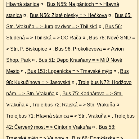
Hlavná stanica
¤
,
Bus N55: Na pántoch = > Hlavná
stanica
¤
,
Bus N56: Zlaté piesky = > Hečkova
¤
,
Bus 65:
Stn. Vrakuňa = > Jurajov dvor = > Tbiliská
¤
,
Bus 56:
Studená = > Tbiliská = > OC Rača
¤
,
Bus 78: Nové SND =
> Stn. P. Biskupice
¤
,
Bus 96: Prokofievova = > Avion
Shop. Park
¤
,
Bus 51: Depo Krasňany = > MiÚ Nové
Mesto
¤
,
Bus 151: Lopenícka = > Trnavské mýto
¤
,
Bus
98: Kukučínova = > Jasovská
¤
,
Trolejbus N72: Hodžovo
nám. = > Stn. Vrakuňa
¤
,
Bus 75: Kadnárova = > Stn.
Vrakuňa
¤
,
Trolejbus 72: Rajská = > Stn. Vrakuňa
¤
,
Trolejbus 71: Hlavná stanica = > Stn. Vrakuňa
¤
,
Trolejbus
42: Červený most = > Cintorín Vrakuňa
¤
,
Bus 53:
Trnavské mýto = > Vajnory
¤
,
Bus 66: Domkárska = >