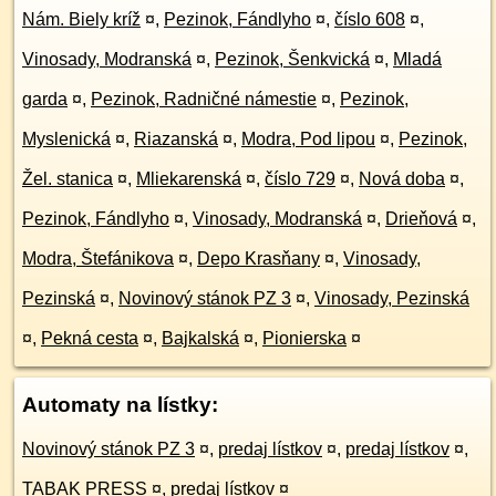
Nám. Biely kríž
¤
,
Pezinok, Fándlyho
¤
,
číslo 608
¤
,
Vinosady, Modranská
¤
,
Pezinok, Šenkvická
¤
,
Mladá
garda
¤
,
Pezinok, Radničné námestie
¤
,
Pezinok,
Myslenická
¤
,
Riazanská
¤
,
Modra, Pod lipou
¤
,
Pezinok,
Žel. stanica
¤
,
Mliekarenská
¤
,
číslo 729
¤
,
Nová doba
¤
,
Pezinok, Fándlyho
¤
,
Vinosady, Modranská
¤
,
Drieňová
¤
,
Modra, Štefánikova
¤
,
Depo Krasňany
¤
,
Vinosady,
Pezinská
¤
,
Novinový stánok PZ 3
¤
,
Vinosady, Pezinská
¤
,
Pekná cesta
¤
,
Bajkalská
¤
,
Pionierska
¤
Automaty na lístky:
Novinový stánok PZ 3
¤
,
predaj lístkov
¤
,
predaj lístkov
¤
,
TABAK PRESS
¤
,
predaj lístkov
¤