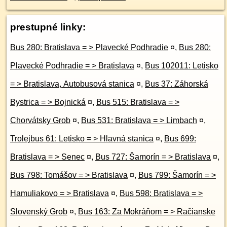
prestupné linky:
Bus 280: Bratislava = > Plavecké Podhradie
¤
,
Bus 280:
Plavecké Podhradie = > Bratislava
¤
,
Bus 102011: Letisko
= > Bratislava, Autobusová stanica
¤
,
Bus 37: Záhorská
Bystrica = > Bojnická
¤
,
Bus 515: Bratislava = >
Chorvátsky Grob
¤
,
Bus 531: Bratislava = > Limbach
¤
,
Trolejbus 61: Letisko = > Hlavná stanica
¤
,
Bus 699:
Bratislava = > Senec
¤
,
Bus 727: Šamorín = > Bratislava
¤
,
Bus 798: Tomášov = > Bratislava
¤
,
Bus 799: Šamorín = >
Hamuliakovo = > Bratislava
¤
,
Bus 598: Bratislava = >
Slovenský Grob
¤
,
Bus 163: Za Mokráňom = > Račianske