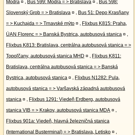
Modra
¤
,
Bus 599: Modra = > Bratislava
¤
,
Bus 598:
Slovenský Grob = > Bratislava
¤
,
Bus 51: Depo Krasňany
= > Kuchajda = > Trnavské mýto
¤
,
Flixbus K815: Praha,
ÚAN Florenc = > Banská Bystrica, autobusová stanica
¤
,
Flixbus K813: Bratislava, centrálna autobusová stanica = >
Topoľčany, autobusová stanica MHD
¤
,
Flixbus K811:
Bratislava, centrálna autobusová stanica = > Banská
Bystrica, autobusová stanica
¤
,
Flixbus N1282: Pula,
autobusová stanica = > Varšavská západná autobusová
stanica
¤
,
Flixbus 1291: Viedeň Erdberg, autobusová
stanica VIB = > Krakov, autobusová stanica MDA
¤
,
Flixbus 901a: Viedeň, hlavná železničná stanica
(International Busterminal) = > Bratislava, Letisko
¤
,