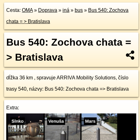
Cesta:
OMA
»
Doprava
»
iná
»
bus
»
Bus 540: Zochova
chata = > Bratislava
Bus 540: Zochova chata =
> Bratislava
dĺžka 36 km , spravuje ARRIVA Mobility Solutions, číslo
trasy 540, názvy: Bus 540: Zochova chata => Bratislava
Extra: