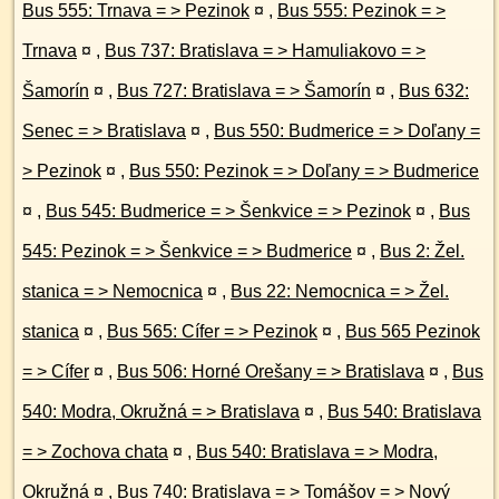
Bus 555: Trnava = > Pezinok
¤
,
Bus 555: Pezinok = >
Trnava
¤
,
Bus 737: Bratislava = > Hamuliakovo = >
Šamorín
¤
,
Bus 727: Bratislava = > Šamorín
¤
,
Bus 632:
Senec = > Bratislava
¤
,
Bus 550: Budmerice = > Doľany =
> Pezinok
¤
,
Bus 550: Pezinok = > Doľany = > Budmerice
¤
,
Bus 545: Budmerice = > Šenkvice = > Pezinok
¤
,
Bus
545: Pezinok = > Šenkvice = > Budmerice
¤
,
Bus 2: Žel.
stanica = > Nemocnica
¤
,
Bus 22: Nemocnica = > Žel.
stanica
¤
,
Bus 565: Cífer = > Pezinok
¤
,
Bus 565 Pezinok
= > Cífer
¤
,
Bus 506: Horné Orešany = > Bratislava
¤
,
Bus
540: Modra, Okružná = > Bratislava
¤
,
Bus 540: Bratislava
= > Zochova chata
¤
,
Bus 540: Bratislava = > Modra,
Okružná
¤
,
Bus 740: Bratislava = > Tomášov = > Nový