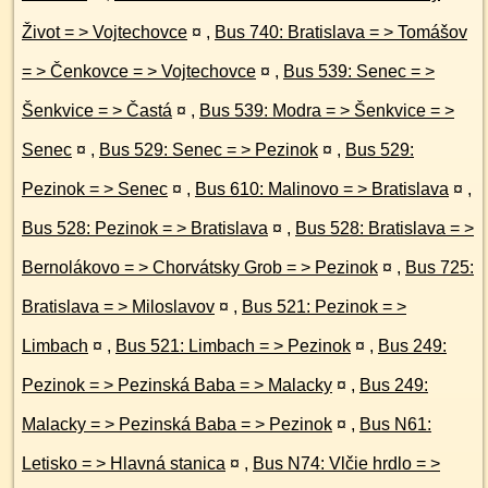
Život = > Vojtechovce
¤
,
Bus 740: Bratislava = > Tomášov
= > Čenkovce = > Vojtechovce
¤
,
Bus 539: Senec = >
Šenkvice = > Častá
¤
,
Bus 539: Modra = > Šenkvice = >
Senec
¤
,
Bus 529: Senec = > Pezinok
¤
,
Bus 529:
Pezinok = > Senec
¤
,
Bus 610: Malinovo = > Bratislava
¤
,
Bus 528: Pezinok = > Bratislava
¤
,
Bus 528: Bratislava = >
Bernolákovo = > Chorvátsky Grob = > Pezinok
¤
,
Bus 725:
Bratislava = > Miloslavov
¤
,
Bus 521: Pezinok = >
Limbach
¤
,
Bus 521: Limbach = > Pezinok
¤
,
Bus 249:
Pezinok = > Pezinská Baba = > Malacky
¤
,
Bus 249:
Malacky = > Pezinská Baba = > Pezinok
¤
,
Bus N61:
Letisko = > Hlavná stanica
¤
,
Bus N74: Vlčie hrdlo = >