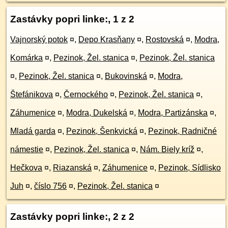
Zastávky popri linke:, 1 z 2
Vajnorský potok
¤
,
Depo Krasňany
¤
,
Rostovská
¤
,
Modra,
Komárka
¤
,
Pezinok, Žel. stanica
¤
,
Pezinok, Žel. stanica
¤
,
Pezinok, Žel. stanica
¤
,
Bukovinská
¤
,
Modra,
Štefánikova
¤
,
Černockého
¤
,
Pezinok, Žel. stanica
¤
,
Záhumenice
¤
,
Modra, Dukelská
¤
,
Modra, Partizánska
¤
,
Mladá garda
¤
,
Pezinok, Šenkvická
¤
,
Pezinok, Radničné
námestie
¤
,
Pezinok, Žel. stanica
¤
,
Nám. Biely kríž
¤
,
Hečkova
¤
,
Riazanská
¤
,
Záhumenice
¤
,
Pezinok, Sídlisko
Juh
¤
,
číslo 756
¤
,
Pezinok, Žel. stanica
¤
Zastávky popri linke:, 2 z 2