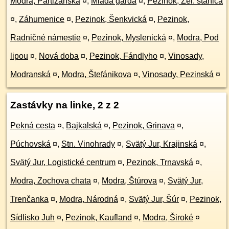
Modra, Partizánska
¤
,
Mladá garda
¤
,
Pezinok, Žel. stanica
¤
,
Záhumenice
¤
,
Pezinok, Šenkvická
¤
,
Pezinok,
Radničné námestie
¤
,
Pezinok, Myslenická
¤
,
Modra, Pod
lipou
¤
,
Nová doba
¤
,
Pezinok, Fándlyho
¤
,
Vinosady,
Modranská
¤
,
Modra, Štefánikova
¤
,
Vinosady, Pezinská
¤
Zastávky na linke, 2 z 2
Pekná cesta
¤
,
Bajkalská
¤
,
Pezinok, Grinava
¤
,
Púchovská
¤
,
Stn. Vinohrady
¤
,
Svätý Jur, Krajinská
¤
,
Svätý Jur, Logistické centrum
¤
,
Pezinok, Trnavská
¤
,
Modra, Zochova chata
¤
,
Modra, Štúrova
¤
,
Svätý Jur,
Trenčanka
¤
,
Modra, Národná
¤
,
Svätý Jur, Šúr
¤
,
Pezinok,
Sídlisko Juh
¤
,
Pezinok, Kaufland
¤
,
Modra, Široké
¤