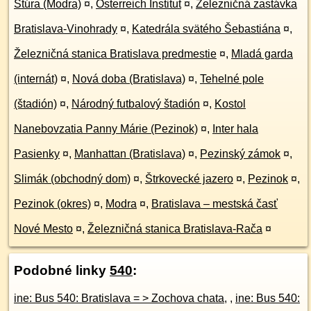
Štúra (Modra)
¤
,
Österreich Institut
¤
,
Železničná zastávka
Bratislava-Vinohrady
¤
,
Katedrála svätého Šebastiána
¤
,
Železničná stanica Bratislava predmestie
¤
,
Mladá garda
(internát)
¤
,
Nová doba (Bratislava)
¤
,
Tehelné pole
(štadión)
¤
,
Národný futbalový štadión
¤
,
Kostol
Nanebovzatia Panny Márie (Pezinok)
¤
,
Inter hala
Pasienky
¤
,
Manhattan (Bratislava)
¤
,
Pezinský zámok
¤
,
Slimák (obchodný dom)
¤
,
Štrkovecké jazero
¤
,
Pezinok
¤
,
Pezinok (okres)
¤
,
Modra
¤
,
Bratislava – mestská časť
Nové Mesto
¤
,
Železničná stanica Bratislava-Rača
¤
Podobné linky
540
:
ine: Bus 540: Bratislava = > Zochova chata
, ,
ine: Bus 540: