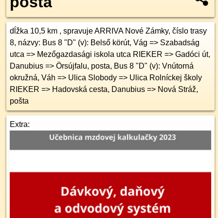
pošta
dĺžka 10,5 km , spravuje ARRIVA Nové Zámky, číslo trasy
8, názvy: Bus 8 "D" (v): Belső körút, Vág => Szabadság
utca => Mezőgazdasági iskola utca RIEKER => Gadóci út,
Danubius => Örsújfalu, posta, Bus 8 "D" (v): Vnútorná
okružná, Váh => Ulica Slobody => Ulica Rolníckej školy
RIEKER => Hadovská cesta, Danubius => Nová Stráž,
pošta
Extra: