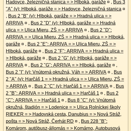
Hadovce, železničná stanica = > Hlboká, garáže
¤
,
Bus 3
"A" (v): Hlboká, garáže = > Hadovce, železničná stanica
¤
,
Bus 2 "B" (v): Hlboká, garáže = > Hradná ulica = >
ARRIVA
¤
,
Bus 2 "D" (v): Hlboká, garáže = > Hradná
ulica = > Ulica Mieru, ZŠ = > ARRIVA
¤
,
Bus 2 "D":
ARRIVA = > Ulica Mieru, ZŠ = > Hradná ulica = > Hlboká,
garáže
¤
,
Bus 2 "E": ARRIVA = > Ulica Mieru, ZŠ = >
Hlboká, garáže
¤
,
Bus 2 "F": ARRIVA = > Hradná ulica =
> Hlboká, garáže
¤
,
Bus 2 "G" (v): Hlboká, garáže = >
ARRIVA
¤
,
Bus 2 "G": ARRIVA = > Hlboká, garáže
¤
,
Bus 2 "I" (v): Vnútorná okružná, Váh = > ARRIVA
¤
,
Bus
2 "A" (v): Harčáš 1 = > Hradná ulica = > Ulica Mieru, ZŠ =
> ARRIVA
¤
,
Bus 2 "C" (v): Harčáš 1 = > ARRIVA
¤
,
Bus
2 "B": ARRIVA = > Hradná ulica = > Harčáš 1
¤
,
Bus 2
"C": ARRIVA = > Harčáš 1
¤
,
Bus 8 "C" (v): Vnútorná
okružná, štadión = > Lodenice = > Ulica Rolníckej školy
RIEKER = > Hadovská cesta, Danubius = > Nová Stráž,
pošta = > Nová Stráž, Čerhát RD
¤
,
Bus 228 "B":
Komárom, autóbusz-állomás = > Komárno, Autobusová