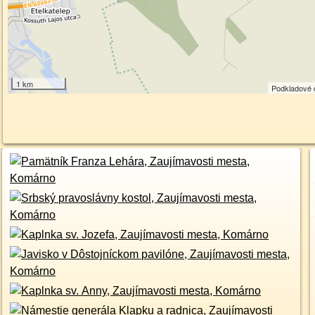
1 km
Podkladové 