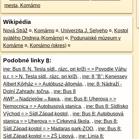
Wikipédia
Nová Stráž
¤
,
Komárno
¤
,
Univerzita J. Selyeho
¤
,
Kostol
svätého Ondreja (Komárno)
¤
,
Podunajské múzeum v
Komárne
¤
,
Komárno (okres)
¤
Podobné linky
8
:
ine: Bus 8: N. Tesla sídl., rázc. pri kríži = > Povodie Váhu
p.r. = > N. Tesla sídl., rázc. pri kríži
, ,
ine: 8 "B": Kenessey
Albert Kórház = > Autóbusz-állomás
, ,
ine: 8: Nádraží -
Dolní Zahrady, točna
, ,
ine: Bus 8
AWP→Nadziejów→Iława
, ,
ine: Bus 8: Uherova = >
Nemocnica = > Autobusová stanica
, ,
ine: Bus 8: Sídlisko
Východ = > Sídl.Západ,kostol
, ,
ine: Bus 8: Autobusová
stanica = > Uherova = > Cirkevná škola
, ,
ine: Bus 8:
Sídl.Západ,kostol = > Madaras park-ZOO
, ,
ine: Bus 8:
Sídl.Západ,kostol = > ZŠ Lipová
, ,
ine: Linia 8: