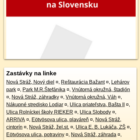
Zastávky na linke
Nová Stráž, Nový diel
¤
,
Reštaurácia Bažant
¤
,
Lehárov
park
¤
,
Park M.R.Štefánika
¤
,
Vnútorná okružná, štadión
¤
,
Nová Stráž, záhradky
¤
,
Vnútorná okružná, Váh
¤
,
Nákupné stredisko Lodiar
¤
,
Ulica priateľstva, Bašta II
¤
,
Ulica Rolníckej školy RIEKER
¤
,
Ulica Slobody
¤
,
ARRIVA
¤
,
Eötvösova ulica, plaváreň
¤
,
Nová Stráž,
cintorín
¤
,
Nová Stráž, žel.st.
¤
,
Ulica E. B. Lukáča, ZŠ
¤
,
Eötvösova ulica, potraviny
¤
,
Nová Stráž, záhrada
¤
,