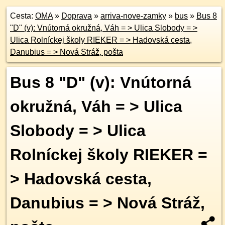
Cesta:
OMA
»
Doprava
»
arriva-nove-zamky
»
bus
»
Bus 8
"D" (v): Vnútorná okružná, Váh = > Ulica Slobody = >
Ulica Rolníckej školy RIEKER = > Hadovská cesta,
Danubius = > Nová Stráž, pošta
Bus 8 "D" (v): Vnútorná
okružná, Váh = > Ulica
Slobody = > Ulica
Rolníckej školy RIEKER =
> Hadovská cesta,
Danubius = > Nová Stráž,