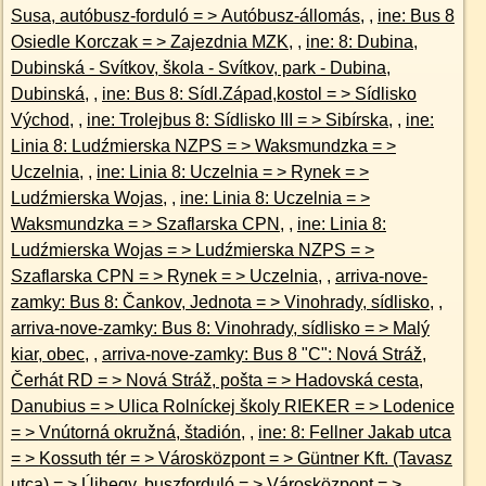
Susa, autóbusz-forduló = > Autóbusz-állomás
, ,
ine: Bus 8
Osiedle Korczak = > Zajezdnia MZK
, ,
ine: 8: Dubina,
Dubinská - Svítkov, škola - Svítkov, park - Dubina,
Dubinská
, ,
ine: Bus 8: Sídl.Západ,kostol = > Sídlisko
Východ
, ,
ine: Trolejbus 8: Sídlisko III = > Sibírska
, ,
ine:
Linia 8: Ludźmierska NZPS = > Waksmundzka = >
Uczelnia
, ,
ine: Linia 8: Uczelnia = > Rynek = >
Ludźmierska Wojas
, ,
ine: Linia 8: Uczelnia = >
Waksmundzka = > Szaflarska CPN
, ,
ine: Linia 8:
Ludźmierska Wojas = > Ludźmierska NZPS = >
Szaflarska CPN = > Rynek = > Uczelnia
, ,
arriva-nove-
zamky: Bus 8: Čankov, Jednota = > Vinohrady, sídlisko
, ,
arriva-nove-zamky: Bus 8: Vinohrady, sídlisko = > Malý
kiar, obec
, ,
arriva-nove-zamky: Bus 8 "C": Nová Stráž,
Čerhát RD = > Nová Stráž, pošta = > Hadovská cesta,
Danubius = > Ulica Rolníckej školy RIEKER = > Lodenice
= > Vnútorná okružná, štadión
, ,
ine: 8: Fellner Jakab utca
= > Kossuth tér = > Városközpont = > Güntner Kft. (Tavasz
utca) = > Újhegy, buszforduló = > Városközpont = >