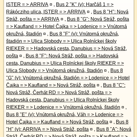
ISTER = > ARRIVA
¤
,
Bus 2 "K" (v): Harčáš 1 = >
Rákócziho ulica, ISTER = > ARRIVA
¤
,
Bus 8 "H": Nová
Stráž, pošta = > ARRIVA
¤
,
Bus 8 "G": Nová Stráž, pošta
= > Kaufland = > Hotel Čajka = > Lodenice = > Vnútorná
okružná, štadión
¤
,
Bus 8 "F" (v): Vnútorná okružná,
štadión = > Ulica Slobody = > Ulica Rolníckej školy
RIEKER = > Hadovská cesta, Danubius = > Nová Stráž,
pošta
¤
,
Bus 8 "F": Nová Stráž, pošta = > Hadovská
cesta, Danubius = > Ulica Rolníckej školy RIEKER = >
Ulica Slobody = > Vnútorná okružná, štadión
¤
,
Bus 8
"G" (v): Vnútorná okružná, štadión = > Lodenice = > Hotel
Čajka = > Kaufland = > Nová Stráž, pošta
¤
,
Bus 8 "C":
Nová Stráž, Čerhát RD = > Nová Stráž, pošta = >
Hadovská cesta, Danubius = > Ulica Rolníckej školy
RIEKER = > Lodenice = > Vnútorná okružná, štadión
¤
,
Bus 8 "E" (v): Vnútorná okružná, Váh = > Lodenice = >
Hotel Čajka = > Kaufland = > Nová Stráž, pošta
¤
,
Bus 8
"H" (v): ARRIVA = > Nová Stráž, pošta
¤
,
Bus 8 "A": Nová
Stráž, Čerhát RD = > Nová Stráž, pošta = > Kaufland = >