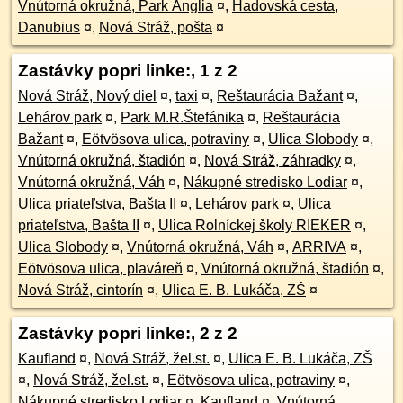
Vnútorná okružná, Park Anglia
¤
,
Hadovská cesta,
Danubius
¤
,
Nová Stráž, pošta
¤
Zastávky popri linke:, 1 z 2
Nová Stráž, Nový diel
¤
,
taxi
¤
,
Reštaurácia Bažant
¤
,
Lehárov park
¤
,
Park M.R.Štefánika
¤
,
Reštaurácia
Bažant
¤
,
Eötvösova ulica, potraviny
¤
,
Ulica Slobody
¤
,
Vnútorná okružná, štadión
¤
,
Nová Stráž, záhradky
¤
,
Vnútorná okružná, Váh
¤
,
Nákupné stredisko Lodiar
¤
,
Ulica priateľstva, Bašta II
¤
,
Lehárov park
¤
,
Ulica
priateľstva, Bašta II
¤
,
Ulica Rolníckej školy RIEKER
¤
,
Ulica Slobody
¤
,
Vnútorná okružná, Váh
¤
,
ARRIVA
¤
,
Eötvösova ulica, plaváreň
¤
,
Vnútorná okružná, štadión
¤
,
Nová Stráž, cintorín
¤
,
Ulica E. B. Lukáča, ZŠ
¤
Zastávky popri linke:, 2 z 2
Kaufland
¤
,
Nová Stráž, žel.st.
¤
,
Ulica E. B. Lukáča, ZŠ
¤
,
Nová Stráž, žel.st.
¤
,
Eötvösova ulica, potraviny
¤
,
Nákupné stredisko Lodiar
¤
,
Kaufland
¤
,
Vnútorná