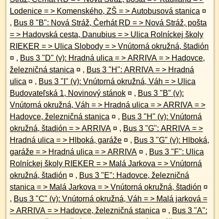
Lodenice = > Komenského, ZŠ = > Autobusová stanica
¤
,
Bus 8 "B": Nová Stráž, Čerhát RD = > Nová Stráž, pošta
= > Hadovská cesta, Danubius = > Ulica Rolníckej školy
RIEKER = > Ulica Slobody = > Vnútorná okružná, štadión
¤
,
Bus 3 "D" (v): Hradná ulica = > ARRIVA = > Hadovce,
železničná stanica
¤
,
Bus 3 "H": ARRIVA = > Hradná
ulica
¤
,
Bus 3 "I" (v): Vnútorná okružná, Váh = > Ulica
Budovateľská 1, Novinový stánok
¤
,
Bus 3 "B" (v):
Vnútorná okružná, Váh = > Hradná ulica = > ARRIVA = >
Hadovce, železničná stanica
¤
,
Bus 3 "H" (v): Vnútorná
okružná, štadión = > ARRIVA
¤
,
Bus 3 "G": ARRIVA = >
Hradná ulica = > Hlboká, garáže
¤
,
Bus 3 "G" (v): Hlboká,
garáže = > Hradná ulica = > ARRIVA
¤
,
Bus 3 "F": Ulica
Rolníckej školy RIEKER = > Malá Jarkova = > Vnútorná
okružná, štadión
¤
,
Bus 3 "E": Hadovce, železničná
stanica = > Malá Jarkova = > Vnútorná okružná, štadión
¤
,
Bus 3 "C" (v): Vnútorná okružná, Váh = > Malá jarková =
> ARRIVA = > Hadovce, železničná stanica
¤
,
Bus 3 "A":