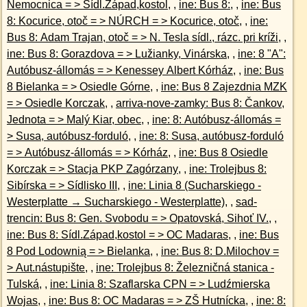
Nemocnica = > Sídl.Západ,kostol
, ,
ine: Bus 8:
, ,
ine: Bus
8: Kocurice, otoč = > NÚRCH = > Kocurice, otoč
, ,
ine:
Bus 8: Adam Trajan, otoč = > N. Tesla sídl., rázc. pri kríži
, ,
ine: Bus 8: Gorazdova = > Lužianky, Vinárska
, ,
ine: 8 "A":
Autóbusz-állomás = > Kenessey Albert Kórház
, ,
ine: Bus
8 Bielanka = > Osiedle Górne
, ,
ine: Bus 8 Zajezdnia MZK
= > Osiedle Korczak
, ,
arriva-nove-zamky: Bus 8: Čankov,
Jednota = > Malý Kiar, obec
, ,
ine: 8: Autóbusz-állomás =
> Susa, autóbusz-forduló
, ,
ine: 8: Susa, autóbusz-forduló
= > Autóbusz-állomás = > Kórház
, ,
ine: Bus 8 Osiedle
Korczak = > Stacja PKP Zagórzany
, ,
ine: Trolejbus 8:
Sibírska = > Sídlisko III
, ,
ine: Linia 8 (Sucharskiego -
Westerplatte → Sucharskiego - Westerplatte)
, ,
sad-
trencin: Bus 8: Gen. Svobodu = > Opatovská, Sihoť IV.
, ,
ine: Bus 8: Sídl.Západ,kostol = > OC Madaras
, ,
ine: Bus
8 Pod Lodownią = > Bielanka
, ,
ine: Bus 8: D.Milochov =
> Aut.nástupište
, ,
ine: Trolejbus 8: Železničná stanica -
Tulská
, ,
ine: Linia 8: Szaflarska CPN = > Ludźmierska
Wojas
, ,
ine: Bus 8: OC Madaras = > ZŠ Hutnícka
, ,
ine: 8: