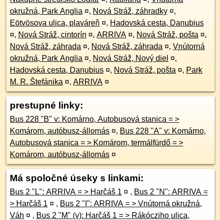
okružná, Park Anglia
¤
,
Nová Stráž, záhradky
¤
,
Eötvösova ulica, plaváreň
¤
,
Hadovská cesta, Danubius
¤
,
Nová Stráž, cintorín
¤
,
ARRIVA
¤
,
Nová Stráž, pošta
¤
,
Nová Stráž, záhrada
¤
,
Nová Stráž, záhrada
¤
,
Vnútorná
okružná, Park Anglia
¤
,
Nová Stráž, Nový diel
¤
,
Hadovská cesta, Danubius
¤
,
Nová Stráž, pošta
¤
,
Park
M. R. Štefánika
¤
,
ARRIVA
¤
prestupné linky:
Bus 228 "B" v: Komárno, Autobusová stanica = >
Komárom, autóbusz-állomás
¤
,
Bus 228 "A" v: Komárno,
Autobusová stanica = > Komárom, termálfürdő = >
Komárom, autóbusz-állomás
¤
Má spoločné úseky s linkami:
Bus 2 "L": ARRIVA = > Harčáš 1
¤
,
Bus 2 "N": ARRIVA =
> Harčáš 1
¤
,
Bus 2 "I": ARRIVA = > Vnútorná okružná,
Váh
¤
,
Bus 2 "M" (v): Harčáš 1 = > Rákócziho ulica,