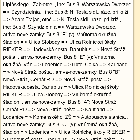
Lipińskiego - Zabłotce
, ,
ine: Bus 8: Warszawska Dworzec
= > Szyndzielnia
, ,
ine: Bus 8: N. Tesla sídl., rázc. pri kríži
= > Adam Trajan, otoč = > N. Tesla sídl., rázc. pri kríži
, ,
ine: Bus 8: Szyndzielnia = > Warszawska Dworzec
, ,
arriva-nove-zamky: Bus 8 "F" (v): Vnútorná okružná,
štadión = > Ulica Slobody = > Ulica Rolníckej školy
RIEKER = > Hadovská cesta, Danubius = > Nová Stráž,
pošta
, ,
arriva-nove-zamky: Bus 8 "E" (v): Vnútorná
okružná, Váh = > Lodenice = > Hotel Čajka = > Kaufland
= > Nová Stráž, pošta
, ,
arriva-nove-zamky: Bus 8 "B":
Nová Stráž, Čerhát RD = > Nová Stráž, pošta = >
Hadovská cesta, Danubius = > Ulica Rolníckej školy
RIEKER = > Ulica Slobody = > Vnútorná okružná,
štadión
, ,
arriva-nove-zamky: Bus 8 "A": Nová Stráž,
Čerhát RD = > Nová Stráž, pošta = > Kaufland = >
Lodenice = > Komenského, ZŠ = > Autobusová stanica
, ,
arriva-nove-zamky: Bus 8 "C" (v): Vnútorná okružná,
štadión = > Lodenice = > Ulica Rolníckej školy RIEKER =
> Hadovská cesta, Danubius = > Nová Stráž, pošta = >