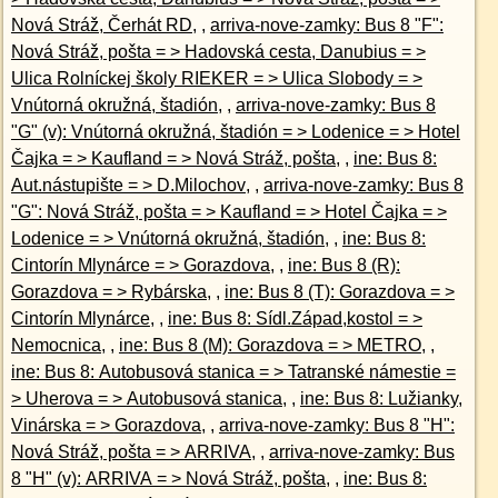
Nová Stráž, Čerhát RD
, ,
arriva-nove-zamky: Bus 8 "F":
Nová Stráž, pošta = > Hadovská cesta, Danubius = >
Ulica Rolníckej školy RIEKER = > Ulica Slobody = >
Vnútorná okružná, štadión
, ,
arriva-nove-zamky: Bus 8
"G" (v): Vnútorná okružná, štadión = > Lodenice = > Hotel
Čajka = > Kaufland = > Nová Stráž, pošta
, ,
ine: Bus 8:
Aut.nástupište = > D.Milochov
, ,
arriva-nove-zamky: Bus 8
"G": Nová Stráž, pošta = > Kaufland = > Hotel Čajka = >
Lodenice = > Vnútorná okružná, štadión
, ,
ine: Bus 8:
Cintorín Mlynárce = > Gorazdova
, ,
ine: Bus 8 (R):
Gorazdova = > Rybárska
, ,
ine: Bus 8 (T): Gorazdova = >
Cintorín Mlynárce
, ,
ine: Bus 8: Sídl.Západ,kostol = >
Nemocnica
, ,
ine: Bus 8 (M): Gorazdova = > METRO
, ,
ine: Bus 8: Autobusová stanica = > Tatranské námestie =
> Uherova = > Autobusová stanica
, ,
ine: Bus 8: Lužianky,
Vinárska = > Gorazdova
, ,
arriva-nove-zamky: Bus 8 "H":
Nová Stráž, pošta = > ARRIVA
, ,
arriva-nove-zamky: Bus
8 "H" (v): ARRIVA = > Nová Stráž, pošta
, ,
ine: Bus 8: