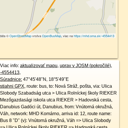
dáta ©
OpenStreetMap
vrstva
OpenBusMap
, viac na
https://mhd.oma.sk/-4554413
Viac info:
aktualizovať mapu
,
uprav v JOSM (pokročilé)
,
-4554413
,
Súradnice:
47°45'48"N
,
18°5'49"E
stiahni GPX
, route: bus, to: Nová Stráž, pošta, via: Ulica
Slobody Szabadság utca > Ulica Rolníckej školy RIEKER
Mezőgazdasági iskola utca RIEKER > Hadovská cesta,
Danubius Gadóci út, Danubius, from: Vnútorná okružná,
Váh, network: MHD Komárno, arriva id: 12, route name:
Bus 8 "D" (v): Vnútorná okružná, Váh => Ulica Slobody
=> Ulica Rolníckej školy RIEKER => Hadovská cesta,