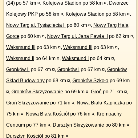
(14)
po 57 km ¤
,
Kolejowa Stadion
po 58 km ¤
,
Dworzec
Kolejowy PKP
po 58 km ¤
,
Kolejowa Stadion
po 58 km ¤
,
Nowy Targ al. Tysiąclecia II
po 60 km ¤
,
Nowy Targ Hala
Gorce
po 60 km ¤
,
Nowy Targ ul. Jana Pawła II
po 62 km ¤
,
Waksmund III
po 63 km ¤
,
Waksmund III
po 63 km ¤
,
Waksmund II
po 64 km ¤
,
Waksmund I
po 64 km ¤
,
Gronków II
po 67 km ¤
,
Gronków I
po 67 km ¤
,
Gronków
Skład Budowlany
po 68 km ¤
,
Gronków Szkoła
po 69 km
¤
,
Gronków Skrzyżowanie
po 69 km ¤
,
Groń
po 71 km ¤
,
Groń Skrzyżowanie
po 71 km ¤
,
Nowa Biała Kapliczka
po
75 km ¤
,
Nowa Biała Kościół
po 76 km ¤
,
Krempachy
Centrum
po 77 km ¤
,
Dursztyn Skrzyżowanie
po 80 km ¤
,
Dursztyn Kościół
po 81 km ¤