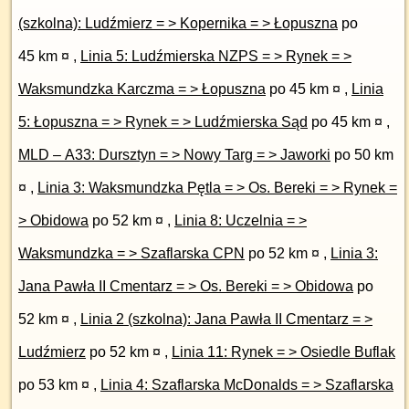
(szkolna): Ludźmierz = > Kopernika = > Łopuszna
po
45 km ¤
,
Linia 5: Ludźmierska NZPS = > Rynek = >
Waksmundzka Karczma = > Łopuszna
po 45 km ¤
,
Linia
5: Łopuszna = > Rynek = > Ludźmierska Sąd
po 45 km ¤
,
MLD – A33: Dursztyn = > Nowy Targ = > Jaworki
po 50 km
¤
,
Linia 3: Waksmundzka Pętla = > Os. Bereki = > Rynek =
> Obidowa
po 52 km ¤
,
Linia 8: Uczelnia = >
Waksmundzka = > Szaflarska CPN
po 52 km ¤
,
Linia 3:
Jana Pawła II Cmentarz = > Os. Bereki = > Obidowa
po
52 km ¤
,
Linia 2 (szkolna): Jana Pawła II Cmentarz = >
Ludźmierz
po 52 km ¤
,
Linia 11: Rynek = > Osiedle Buflak
po 53 km ¤
,
Linia 4: Szaflarska McDonalds = > Szaflarska