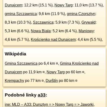
Dunajcem
: 12,2 km (15.1 %),
Nowy Targ
: 11,0 km (13.7 %),
gmina Szczawnica
: 9,6 km (11.9 %),
gmina Czorsztyn
:
8,3 km (10.3 %),
Szczawnica
: 5,9 km (7.3 %),
Grywałd
:
5,3 km (6.6 %),
Nowa Biała
: 5,2 km (6.4 %),
Maniowy
:
4,6 km (5.7 %),
Krościenko nad Dunajcem
: 4,4 km (5.5 %),
Wikipédia
Gmina Szczawnica
po 6,4 km ¤
,
Gmina Krościenko nad
Dunajcem
po 11,9 km ¤
,
Nowy Targ
po 60 km ¤
,
Krempachy
po 77 km ¤
,
Durštín
po 80 km ¤
Podobné linky
a33
:
ine: MLD – A33: Dursztyn = > Nowy Targ = > Jaworki
,