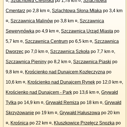
¤
,
Szlachtowa Cieśliska
po 1,78 km ¤
,
Szlachtowa
Cmentarz
po 2,8 km ¤
,
Szlachtowa Słona Młaka
po 3,4 km
¤
,
Szczawnica Malinów
po 3,8 km ¤
,
Szczawnica
Sewerynówka
po 4,9 km ¤
,
Szczawnica Urząd Miasta
po
5,7 km ¤
,
Szczawnica Centrum
po 6,5 km ¤
,
Szczawnica
Dworzec
po 7,0 km ¤
,
Szczawnica Szkoła
po 7,7 km ¤
,
Szczawnica Pieniny
po 8,2 km ¤
,
Szczawnica Piaski
po
9,8 km ¤
,
Krościenko nad Dunajcem Kozłeczyzna
po
10,6 km ¤
,
Krościenko nad Dunajcem Rynek
po 12,0 km ¤
,
Krościenko nad Dunajcem - Park
po 13,6 km ¤
,
Grywałd
Tylka
po 14,9 km ¤
,
Grywałd Remiza
po 18 km ¤
,
Grywałd
Skrzyżowanie
po 19 km ¤
,
Grywałd Hałuszowa
po 20 km
¤
,
Krośnica
po 22 km ¤
,
Kluszkowice Przełęcz Snozka
po