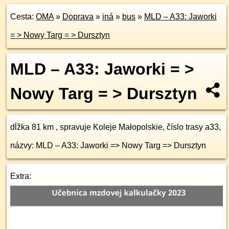
Cesta:
OMA
»
Doprava
»
iná
»
bus
»
MLD – A33: Jaworki
= > Nowy Targ = > Dursztyn
MLD – A33: Jaworki = >
Nowy Targ = > Dursztyn
dĺžka 81 km , spravuje Koleje Małopolskie, číslo trasy a33,
názvy: MLD – A33: Jaworki => Nowy Targ => Dursztyn
Extra: