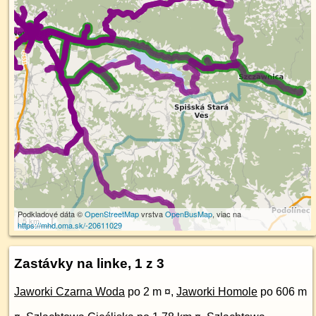
Podkladové dáta ©
OpenStreetMap
vrstva
OpenBusMap
, viac na
5 km
https://mhd.oma.sk/-20611029
Zastávky na linke, 1 z 3
Jaworki Czarna Woda
po 2 m ¤
,
Jaworki Homole
po 606 m