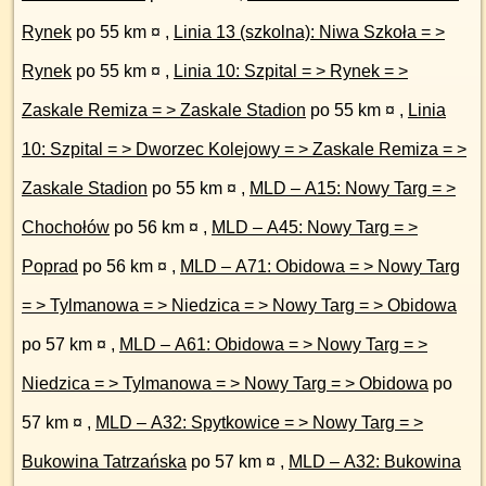
Rynek
po 55 km ¤
,
Linia 13 (szkolna): Niwa Szkoła = >
Rynek
po 55 km ¤
,
Linia 10: Szpital = > Rynek = >
Zaskale Remiza = > Zaskale Stadion
po 55 km ¤
,
Linia
10: Szpital = > Dworzec Kolejowy = > Zaskale Remiza = >
Zaskale Stadion
po 55 km ¤
,
MLD – A15: Nowy Targ = >
Chochołów
po 56 km ¤
,
MLD – A45: Nowy Targ = >
Poprad
po 56 km ¤
,
MLD – A71: Obidowa = > Nowy Targ
= > Tylmanowa = > Niedzica = > Nowy Targ = > Obidowa
po 57 km ¤
,
MLD – A61: Obidowa = > Nowy Targ = >
Niedzica = > Tylmanowa = > Nowy Targ = > Obidowa
po
57 km ¤
,
MLD – A32: Spytkowice = > Nowy Targ = >
Bukowina Tatrzańska
po 57 km ¤
,
MLD – A32: Bukowina