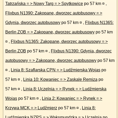
Tatrzańska = > Nowy Targ = > Spytkowice
po 57 km ¤
,
Flixbus N1390: Zakopane, dworzec autobusowy = >
Gdynia, dworzec autobusowy
po 57 km ¤
,
Flixbus N1365:
Berlin ZOB = > Zakopane, dworzec autobusowy
po 57 km
¤
,
Flixbus N1365: Zakopane, dworzec autobusowy = >
Berlin ZOB
po 57 km ¤
,
Flixbus N1390: Gdynia, dworzec
autobusowy = > Zakopane, dworzec autobusowy
po 57 km
¤
,
Linia 8: Szaflarska CPN = > Ludźmierska Wojas
po
57 km ¤
,
Linia 10: Kowaniec = > Zaskale Remiza
po
57 km ¤
,
Linia 8: Uczelnia = > Rynek = > Ludźmierska
Wojas
po 57 km ¤
,
Linia 2: Kowaniec = > Rynek = >
Krzywa MCK = > Ludźmierz
po 57 km ¤
,
Linia 8:
Ludźmierska NZPS = > Waksmundzka = > Uczelnia
po