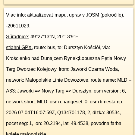
Viac info:
aktualizovať mapu
,
uprav v JOSM (pokročilé)
,
-20611029
,
Súradnice:
49°27'13"N
,
20°13'9"E
stiahni GPX
, route: bus, to: Dursztyn Kościół, via:
Krościenko nad Dunajcem Rynek;Łopuszna Pętla;Nowy
Targ Dworzec Kolejowy, from: Jaworki Czarna Woda,
network: Małopolskie Linie Dowozowe, route name: MLD –
A33: Jaworki => Nowy Targ => Dursztyn, osm version: 6,
network:short: MLD, osm changeset: 0, osm timestamp:
2026 07 04T16:07:59Z, Q134701178, 2, dlzka: 80534,
pocet seg: 1, lon: 20.2194, lat: 49.4538, povodna farba:
koleje malopolskie,