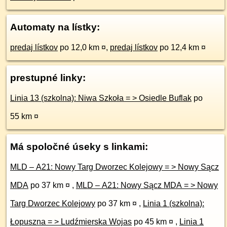
Automaty na lístky:
predaj lístkov
po 12,0 km ¤
,
predaj lístkov
po 12,4 km ¤
prestupné linky:
Linia 13 (szkolna): Niwa Szkoła = > Osiedle Buflak
po
55 km ¤
Má spoločné úseky s linkami:
MLD – A21: Nowy Targ Dworzec Kolejowy = > Nowy Sącz
MDA
po 37 km ¤
,
MLD – A21: Nowy Sącz MDA = > Nowy
Targ Dworzec Kolejowy
po 37 km ¤
,
Linia 1 (szkolna):
Łopuszna = > Ludźmierska Wojas
po 45 km ¤
,
Linia 1