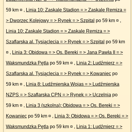
59 km ¤
,
Linia 10: Zaskale Stadion = > Zaskale Remiza =
> Dworzec Kolejowy = > Rynek = > Szpital
po 59 km ¤
,
Linia 10: Zaskale Stadion = > Zaskale Remiza = >
Szaflarska al. Tysiąclecia = > Rynek = > Szpital
po 59 km
¤
,
Linia 3: Obidowa = > Os. Bereki = > Jana Pawła II = >
Waksmundzka Pętla
po 59 km ¤
,
Linia 2: Ludźmierz = >
Szaflarska al. Tysiąclecia = > Rynek = > Kowaniec
po
59 km ¤
,
Linia 8: Ludźmierska Wojas = > Ludźmierska
NZPS = > Szaflarska CPN = > Rynek = > Uczelnia
po
59 km ¤
,
Linia 3 (szkolna): Obidowa = > Os. Bereki = >
Kowaniec
po 59 km ¤
,
Linia 3: Obidowa = > Os. Bereki = >
Waksmundzka Pętla
po 59 km ¤
,
Linia 1: Ludźmierz = >