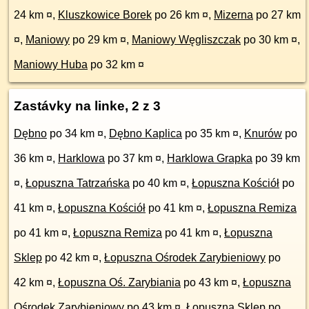
24 km ¤
,
Kluszkowice Borek
po 26 km ¤
,
Mizerna
po 27 km
¤
,
Maniowy
po 29 km ¤
,
Maniowy Węgliszczak
po 30 km ¤
,
Maniowy Huba
po 32 km ¤
Zastávky na linke, 2 z 3
Dębno
po 34 km ¤
,
Dębno Kaplica
po 35 km ¤
,
Knurów
po
36 km ¤
,
Harklowa
po 37 km ¤
,
Harklowa Grapka
po 39 km
¤
,
Łopuszna Tatrzańska
po 40 km ¤
,
Łopuszna Kościół
po
41 km ¤
,
Łopuszna Kościół
po 41 km ¤
,
Łopuszna Remiza
po 41 km ¤
,
Łopuszna Remiza
po 41 km ¤
,
Łopuszna
Sklep
po 42 km ¤
,
Łopuszna Ośrodek Zarybieniowy
po
42 km ¤
,
Łopuszna Oś. Zarybiania
po 43 km ¤
,
Łopuszna
Ośrodek Zarybieniowy
po 43 km ¤
,
Łopuszna Sklep
po