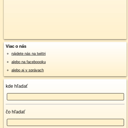
Viac o nás
nájdete nás na twittri
alebo na faceboooku
alebo aj v správach
kde hľadať
čo hľadať