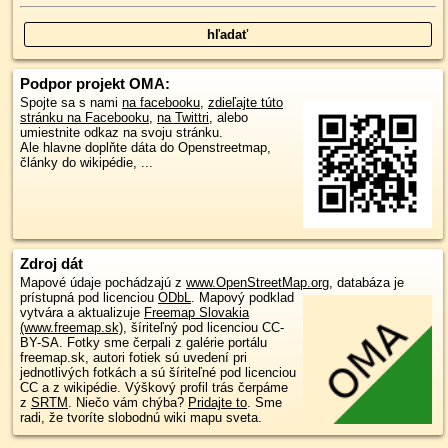
Podpor projekt OMA:
Spojte sa s nami
na facebooku
,
zdieľajte túto
stránku na Facebooku
,
na Twittri
, alebo
umiestnite odkaz na svoju stránku.
Ale hlavne doplňte dáta do Openstreetmap,
články do wikipédie, ...
Zdroj dát
Mapové údaje pochádzajú z
www.OpenStreetMap.org
, databáza je
prístupná pod licenciou
ODbL
.
Mapový podklad
vytvára a aktualizuje
Freemap Slovakia
(www.freemap.sk)
, šíriteľný pod licenciou CC-
BY-SA. Fotky sme čerpali z galérie portálu
freemap.sk, autori fotiek sú uvedení pri
jednotlivých fotkách a sú šíriteľné pod licenciou
CC a z wikipédie. Výškový profil trás čerpáme
z
SRTM
. Niečo vám chýba?
Pridajte to
. Sme
radi, že tvoríte slobodnú wiki mapu sveta.