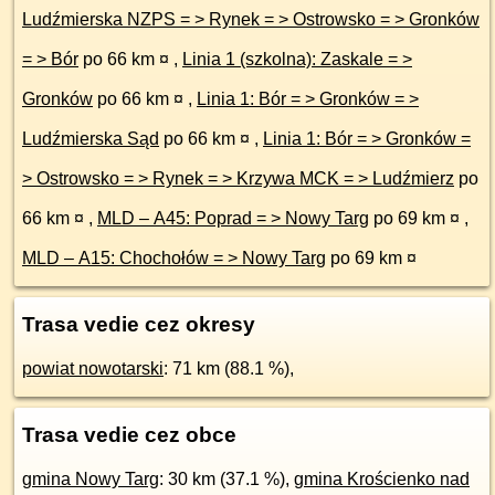
Ludźmierska NZPS = > Rynek = > Ostrowsko = > Gronków
= > Bór
po 66 km ¤
,
Linia 1 (szkolna): Zaskale = >
Gronków
po 66 km ¤
,
Linia 1: Bór = > Gronków = >
Ludźmierska Sąd
po 66 km ¤
,
Linia 1: Bór = > Gronków =
> Ostrowsko = > Rynek = > Krzywa MCK = > Ludźmierz
po
66 km ¤
,
MLD – A45: Poprad = > Nowy Targ
po 69 km ¤
,
MLD – A15: Chochołów = > Nowy Targ
po 69 km ¤
Trasa vedie cez okresy
powiat nowotarski
: 71 km (88.1 %),
Trasa vedie cez obce
gmina Nowy Targ
: 30 km (37.1 %),
gmina Krościenko nad